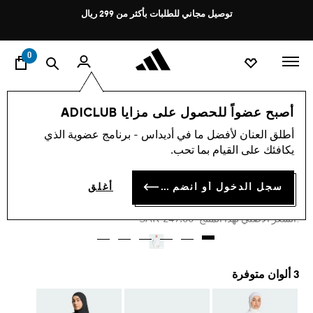
ا
Pause
توصيل مجاني للطلبات بأكثر من 299 ريال
promotion
rotation
0
النساء
إكسسوارات
أصبح عضواً للحصول على مزايا ADICLUB
أطلق العنان لأفضل ما في أديداس - برنامج عضوية الذي
-40%
يكافئك على القيام بما تحب.
الخطوط السعودية حجاب
سجل الدخول أو انضم الآن
أغلق
SAR 149.40
Price reduced from
to
SAR 249.00
:السعر الأصلي لهذا المنتج
3 ألوان متوفرة