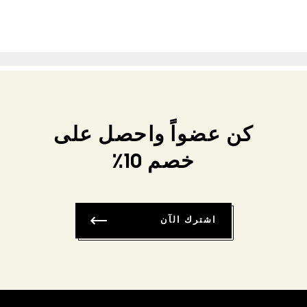
كن عضواً واحصل على
خصم 10٪
اشترك الآن