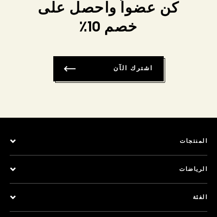
كن عضواً واحصل على
خصم 10٪
اشترك الآن
المنتجات
الرياضات
الفئة