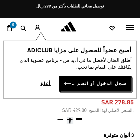
ا
Pause
توصيل مجاني للطلبات بأكثر من 299 ريال
promotion
rotation
0
الرجال
ملابس
أصبح عضواً للحصول على مزايا ADICLUB
أطلق العنان لأفضل ما في أديداس - برنامج عضوية الذي
4.7
(405)
-35%
متوسط
يكافئك على القيام بما تحب.
قيمة
التقييم
بدلة رياضيّة BASIC 3-STRIPES
هو
سجل الدخول أو انضم الآن
أغلق
4.7
TRICOT
من
5
نجوم.
SAR 278.85
Read
Price reduced from
to
SAR 429.00
:السعر الأصلي لهذا المنتج
405
Reviews.
رابط
نفس
الصفحة.
3 ألوان متوفرة