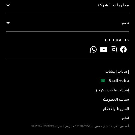
معلومات الشركة
دعم
FOLLOW US
إعدادات البيانات
Saudi Arabia
إعدادات ملفات الكوكيز
سياسة الخصوصيّة
الشروط والأحكام
اطبع
311621652900003أديداس العربية التجارية - س ت: 1010867150 – الرقم الضريبي