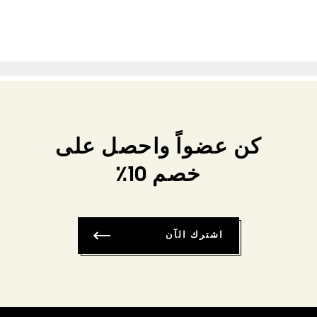
كن عضواً واحصل على
خصم 10٪
اشترك الآن