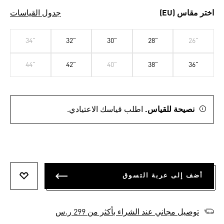
اختر مقاس (EU)
جدول القياسات
34"
32"
30"
28"
26"
44"
42"
40"
38"
36"
نصيحة للقياس.
اطلب قياسك الاعتيادي.
أضف إلى عربة التسوق
أضف إلى
توصيل مجاني عند الشراء بأكثر من 299 ر.س