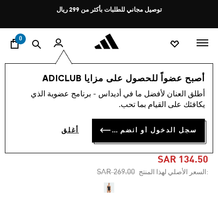
ا
Pause
توصيل مجاني للطلبات بأكثر من 299 ريال
promotion
rotation
0
النساء
ملابس
أصبح عضواً للحصول على مزايا ADICLUB
أطلق العنان لأفضل ما في أديداس - برنامج عضوية الذي
4.7
(11)
-50%
متوسط
يكافئك على القيام بما تحب.
قيمة
التقييم
بدلة سباحة RIPSTREAM 3-
هو
سجل الدخول أو انضم الآن
أغلق
4.7
STRIPES X-BACK
من
5
نجوم.
SAR 134.50
Read
Price reduced from
to
SAR 269.00
:السعر الأصلي لهذا المنتج
11
Reviews.
رابط
نفس
الصفحة.