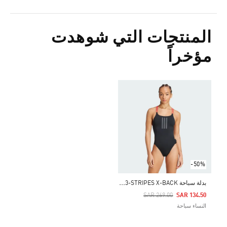
المنتجات التي شوهدت
مؤخراً
-50%
ب
دلة سباحة RIPSTREAM 3-STRIPES X-BACK
Price Reduced From
To
SAR 269.00
SAR 134.50
النساء سباحة