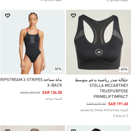
النساء Originals
النساء Originals
-50%
-60%
بدلة سباحة RIPSTREAM 3-STRIPES
حمّالة صدر رياضية بدعم متوسط
X-BACK
STELLA MCCARTNEY
TRUEPURPOSE
Price Reduced From
To
SAR 269.00
SAR 134.50
PRIMELIFTIMPACT
النساء سباحة
Price Reduced From
To
SAR 479.00
SAR 191.60
النساء adidas by Stella McCartney
2 Colours