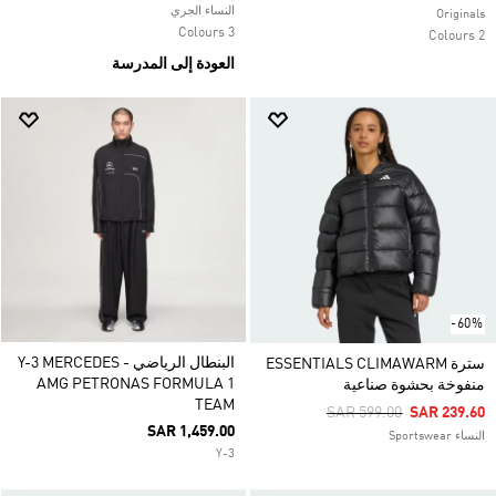
النساء الجري
Originals
3 Colours
2 Colours
العودة إلى المدرسة
-60%
البنطال الرياضي Y-3 MERCEDES -
سترة ESSENTIALS CLIMAWARM
AMG PETRONAS FORMULA 1
منفوخة بحشوة صناعية
TEAM
Price Reduced From
To
SAR 599.00
SAR 239.60
SAR 1,459.00
النساء Sportswear
Y-3