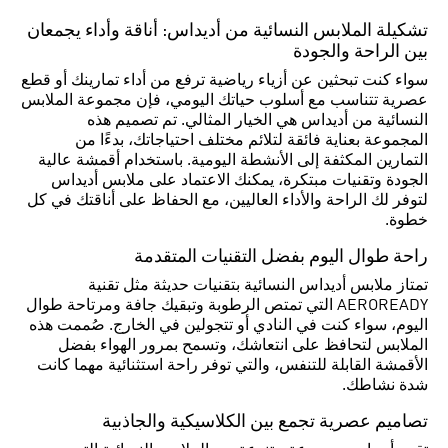
تشكيلة الملابس النسائية من أديداس: أناقة وأداء يجمعان
بين الراحة والجودة
سواء كنت تبحثين عن أزياء رياضية ترفع من أداء تمارينك أو قطع
عصرية تتناسب مع أسلوب حياتك اليومي، فإن مجموعة الملابس
النسائية من أديداس هي الخيار المثالي. تم تصميم هذه
المجموعة بعناية فائقة لتلائم مختلف احتياجاتك، بدءًا من
التمارين المكثفة إلى الأنشطة اليومية. باستخدام أقمشة عالية
الجودة وتقنيات مبتكرة، يمكنك الاعتماد على ملابس أديداس
لتوفر لك الراحة والأداء العاليين، مع الحفاظ على أناقتك في كل
خطوة.
راحة طوال اليوم بفضل التقنيات المتقدمة
تمتاز ملابس أديداس النسائية بتقنيات حديثة مثل تقنية
AEROREADY التي تمتص الرطوبة وتبقيك جافة ومرتاحة طوال
اليوم، سواء كنت في النادي أو تتجولين في الخارج. صُممت هذه
الملابس لتحافظ على انتعاشك، وتسمح بمرور الهواء بفضل
الأقمشة القابلة للتنفس، والتي توفر راحة استثنائية مهما كانت
شدة نشاطك.
تصاميم عصرية تجمع بين الكلاسيكية والجاذبية