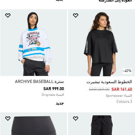
العودة إلى المدرسة
-40%
سترة ARCHIVE BASEBALL
الخطوط السعودية تيشيرت
SAR 999.00
Price Reduced From
To
SAR 269.00
SAR 161.40
النساء Originals
النساء Sportswear
3 Colours
جديد