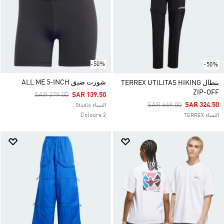
-50%
-50%
شورت ضيق ALL ME 5-INCH
بنطال TERREX UTILITAS HIKING
ZIP-OFF
Price Reduced From
To
SAR 279.00
SAR 139.50
Price Reduced From
To
SAR 649.00
SAR 324.50
النساء Studio
2 Colours
النساء TERREX