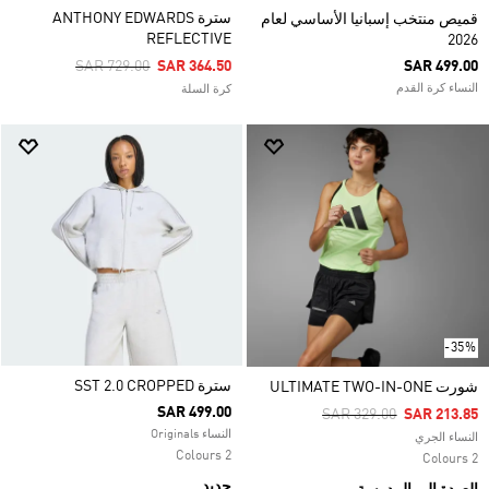
سترة ANTHONY EDWARDS
قميص منتخب إسبانيا الأساسي لعام
REFLECTIVE
2026
Price Reduced From
To
SAR 729.00
SAR 364.50
SAR 499.00
النساء كرة القدم
كرة السلة
-35%
سترة SST 2.0 CROPPED
شورت ULTIMATE TWO-IN-ONE
SAR 499.00
Price Reduced From
To
SAR 329.00
SAR 213.85
النساء Originals
النساء الجري
2 Colours
2 Colours
جديد