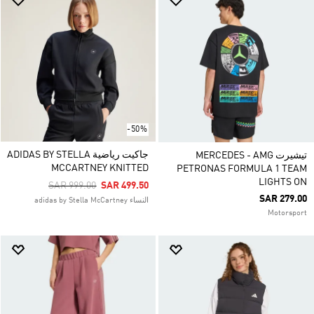
-50%
جاكيت رياضية ADIDAS BY STELLA
تيشيرت MERCEDES - AMG
MCCARTNEY KNITTED
PETRONAS FORMULA 1 TEAM
LIGHTS ON
Price Reduced From
To
SAR 999.00
SAR 499.50
SAR 279.00
النساء adidas by Stella McCartney
Motorsport