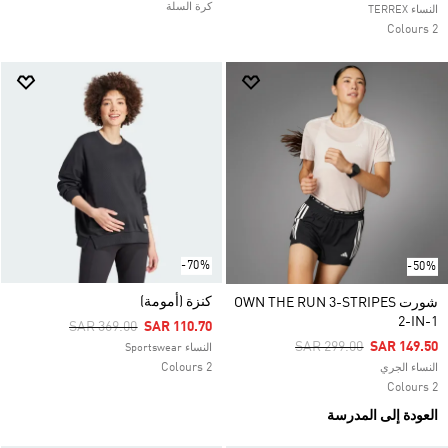
كرة السلة
النساء TERREX
2 Colours
-70%
-50%
كنزة (أمومة)
شورت OWN THE RUN 3-STRIPES
2-IN-1
Price Reduced From
To
SAR 369.00
SAR 110.70
Price Reduced From
To
SAR 299.00
SAR 149.50
النساء Sportswear
2 Colours
النساء الجري
2 Colours
العودة إلى المدرسة