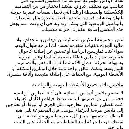
تقدم أديداس مجموعة متنوعة من الملابس النسائية التي
تتناسب مع مختلف الأذواق. يمكنك الاختيار من بين التصاميم
الكلاسيكية والبسيطة أو تلك التي تحمل لمسات عصرية جريئة
بألوان ونقشات فريدة. ستجدين قطعًا متعددة مثل القمصان
والبناطيل الرياضية التي يمكن ارتداؤها في أي وقت، مما يجعل
هذه الملابس إضافة أنيقة إلى خزانة ملابسك.
تتميز مجموعة الملابس النسائية من أديداس باستخدام مواد
عالية الجودة وتقنيات متقدمة تضمن لك الراحة طوال اليوم.
سواء كنت تمارسين الرياضة أو تبحثين عن إطلالة كاجوال
عصرية، تقدم أديداس قطعًا مصممة بعناية لتوفير المرونة
وسهولة الحركة. بفضل الأقمشة القابلة للتنفس والتصاميم
المدروسة، يمكنك التألق براحة تامة خلال التمارين المكثفة أو
الأنشطة اليومية، مع الحفاظ على إطلالة متجددة وأناقة متميزة.
ملابس تلائم جميع الأنشطة اليومية والرياضية
لا تقتصر ملابس أديداس النسائية على أداء التمارين الرياضية
فحسب، بل تم تصميمها لتناسب نمط حياتك بالكامل. فسواء
كنت تفضلين التمارين الخارجية، مثل الجري أو اليوغا، أو تحتاجين
إلى ملابس مريحة للارتداء اليومي، فإن المجموعة تلبي هذه
المتطلبات جميعها. يتميز كل تصميم بالمرونة والمتانة التي
تمنحك حرية الحركة أثناء النشاطات، مع الحفاظ على الثبات
والراحة.