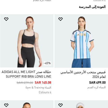
2 Colours
النساء كرة القدم
العودة إلى المدرسة
-45%
حمّالة صدر ADIDAS ALL ME LIGHT
قميص منتخب الأرجنتين الأساسي
SUPPORT RIB BRA LONG LINE
لعام 2026
Price Reduced From
To
SAR 279.00
SAR 145.08
SAR 499.00
النساء كرة القدم
النساء Gym & Training
4 Colours