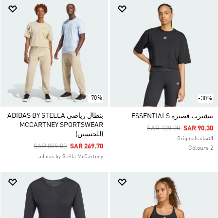
-70%
-30%
بنطال رياضي ADIDAS BY STELLA
تيشيرت قصيرة ESSENTIALS
MCCARTNEY SPORTSWEAR
Price Reduced From
To
SAR 129.00
SAR 90.30
(للجنسين)
النساء Originals
Price Reduced From
To
SAR 899.00
SAR 269.70
2 Colours
adidas by Stella McCartney