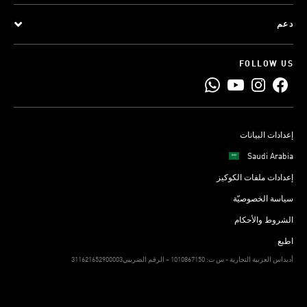
دعم
FOLLOW US
إعدادات البيانات
Saudi Arabia
إعدادات ملفات الكوكيز
سياسة الخصوصيّة
الشروط والأحكام
اطبع
311621652900003أديداس العربية التجارية - س ت: 1010867150 – الرقم الضريبي