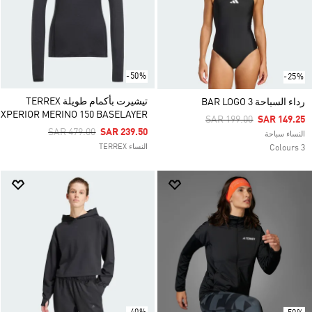
-50%
-25%
تيشيرت بأكمام طويلة TERREX
رداء السباحة 3 BAR LOGO
XPERIOR MERINO 150 BASELAYER
Price Reduced From
To
SAR 199.00
SAR 149.25
Price Reduced From
To
SAR 479.00
SAR 239.50
النساء سباحة
النساء TERREX
3 Colours