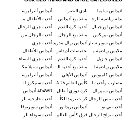
OUR CLOTHING AND SHOE CATEGORIES
اديداس سامبا
نادي النصر
أديداس ألترا بوست
بدلة رياضية للرجال من أديداس
منفذ بيع أديداس
أحذية الأطفال من أديداس
اديداس اورجينال
أحذية كرة القدم للرجال من أديداس
أحذية جري للرجال
أديداس تيريكس
منفذ بيع للرجال من أديداس
أحذية الرجال من أديداس
اديداس سوبر ستار
أديداس ريال مدريد
أحذية جري
ملابس رياضية من أديداس
تخفيضات أديداس
أديداس للأطفال
اديداس جازيل
أحذية كرة القدم من أديداس
أحذية جري للنساء
ملابس رياضية للأطفال من أديداس
منفذ بيع أحذية الرجال من أديداس
أديداس ستيلا مكارتني
اديداس كامبوس
أديداس الأهلي
أديداس ألترا بوست للنساء
مضارب وأحذية البادل من أديداس
كأس العالم FIFA 26™
أحذية سنيكرز للرجال من أديداس
أديداس سبيزيال
كرة دوري أبطال أوروبا من أديداس
4D4WD أديداس
أحذية تنس للرجال
كرات تريندا لكأس العالم FIFA 26™
أحذية خارجية للرجال
أحذية تي تو
أديداس بريداتور
أديداس سوبرنوفا
أحذية تزلج للرجال
فرق كأس العالم FIFA 26™
أحذية سوداء للرجال