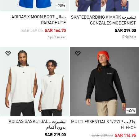
-70%
بنطال ADIDAS X MOON BOOT
تيشيرت SKATEBOARDING X MARK
PARACHUTE
GONZALES MODERNIST
Price Reduced From
To
SAR 549.00
SAR 164.70
SAR 219.00
Originals
Sportswear
-45%
تيشيرت ADIDAS BASKETBALL
جاكيت MULTI ESSENTIALS 1/2 ZIP
بدون أكمام
FLEECE
SAR 219.00
Price Reduced From
To
SAR 209.00
SAR 114.95