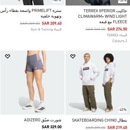
-40%
-50%
سترة PRIMELIFT واسعة بغطاء رأس
جاكيت TERREX XPERIOR
وتهوية خلفية
CLIMAWARM+ WIND LIGHT
FLEECE مع قبعة
Price Reduced From
To
SAR 349.00
SAR 209.40
Price Reduced From
To
SAR 549.00
SAR 274.50
النساء Gym & Training
النساء TERREX
2 Colours
-45%
شورت ضيّق ADIZERO
بنطال SKATEBOARDING CHINO
SAR 329.00
Price Reduced From
To
SAR 399.00
SAR 219.45