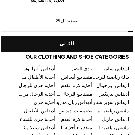
العودة إلى المدرسة
صفحة
1 ل 28
التالي
OUR CLOTHING AND SHOE CATEGORIES
اديداس سامبا
نادي النصر
أديداس ألترا بوست
بدلة رياضية للرجال من أديداس
منفذ بيع أديداس
أحذية الأطفال من أديداس
اديداس اورجينال
أحذية كرة القدم للرجال من أديداس
أحذية جري للرجال
أديداس تيريكس
منفذ بيع للرجال من أديداس
أحذية الرجال من أديداس
اديداس سوبر ستار
أديداس ريال مدريد
أحذية جري
ملابس رياضية من أديداس
تخفيضات أديداس
أديداس للأطفال
اديداس جازيل
أحذية كرة القدم من أديداس
أحذية جري للنساء
ملابس رياضية للأطفال من أديداس
منفذ بيع أحذية الرجال من أديداس
أديداس ستيلا مكارتني