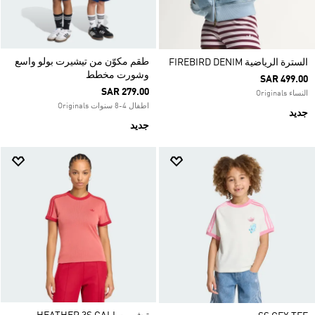
طقم مكوّن من تيشيرت بولو واسع
السترة الرياضية FIREBIRD DENIM
وشورت مخطط
SAR 499.00
SAR 279.00
النساء Originals
اطفال 4-8 سنوات Originals
جديد
جديد