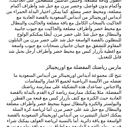
الطول وياقة مضلعة، وجيبين أماميين مسطحين على الجاكيت،
وأكمام بدون فواصل، وخصر مرن مع حبل شد وأطراف أكمام
مضلعة، ومحيط خصر مضلع. كما يمكن اختيار البدلة الحمراء من
أديداس اوريجينالز من أديداس السعودية بالقصة العادية مع
الجاكيت بالسحاب الكامل مع ياقة مضلعة والجاكيت والبنطال
مع محيط خصر وأطراف مضلعة والجاكيت مع جيوب جانبية
والبنطال مع حبل شدّ على خصر مرن. أيضًا يمكنكم الولوج
للبنطلون بالقصة الواسعة حبل شد على خصر مرن من النايلون
المقاوم للتشقق مع جيبان جانبيان بسحابات مع جيوب واسعة
مع اغطية بأزرار كبس مع محيط خصر وأطراف أرجل بحبل شد
قابل للتعديل.
مارس رياضتك المفضلة مع اوريجينالز
تتيح لك مجموعة أديداس اوريجينالز من أديداس السعودية ما
تفضله من الألبسة الرياضية لجميع الاعمار والمقاسات
والاجناس. تساعدك هذه التشكيلة على ممارسة رياضتك
المفضلة. مثلا يمكنك ممارسة رياضة كرة القدم بالبدلة بالقصة
العادية حيث الكنزة مع كتف بأزرار كبس مع قبعة من القطن
والبولستر والكنزة والبنطال سويةً بمحيط خصر وأطراف مضلّعة
والبنطال مع حبل شد على خصر مرن. أما لرياضة كرة السلة
يمكنك اختيار التيشيرت من أديداس اوريجينالز السعودية بالقصة
الواسعة مع ياقة دائرية. أما بالنسبة لرياضة الغولف يمكنك شراء
قميص بولو بالقصة الواسعة مع اطباق بزر مع ياقة بولو مع نسيج