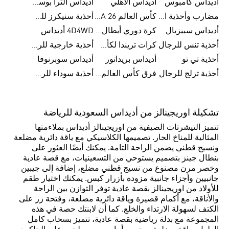
اديداس كامبوس
أديداس الأهلي
أديداس ألترا بوست للنساء
مضارب وأحذية البادل من أديداس
كأس العالم FIFA 26™
أحذية سنيكرز للرجال من أديداس
أديداس سبيزيال
كرة دوري أبطال أوروبا من أديداس
4D4WD أديداس
أحذية تنس للرجال
كرات تريندا لكأس العالم FIFA 26™
أحذية خارجية للرجال
أحذية تي تو
أديداس بريداتور
أديداس سوبرنوفا
أحذية تزلج للرجال
فرق كأس العالم FIFA 26™
أحذية سوداء للرجال
تشكيلة اوريجينالز من أديداس السعودية للرياضة
تتميز التيشرتات الصيفية من اوريجينالز أديداس بملاءمتها
المثالية للمناخ الحار. تصميمها الكلاسيكي مع ياقة دائرية مضلعة
ونسيج قطني يضمن الراحة التامة. يمكنك أيضًا العثور على
بنطال جينز بتصميم يستوحي من التسعينيات، مع قصة عادية
وخصر مرن مصنوع من نسيج قطني مضلع، إضافة إلى جيبين
جانبيين وأجزاء جانبية مزودة بأزرار كبس. يمكنك اختيار طقم
للأولاد من اوريجينالز بقصة عادية توفر التوازن بين الراحة
والأناقة، مع أكمام قصيرة وياقة دائرية مضلعة، وفتحة زر على
الكتف لسهولة الارتداء والخلع. كما أن لابنتك حصة في هذه
المجموعة مع بدلة رياضية بقصة عادية، تتميز بسحاب كامل