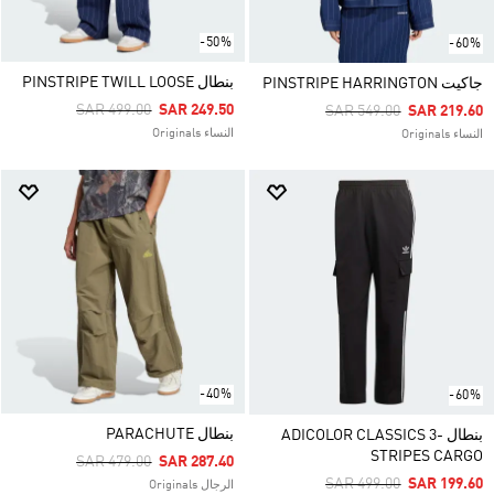
-50%
-60%
بنطال PINSTRIPE TWILL LOOSE
جاكيت PINSTRIPE HARRINGTON
Price Reduced From
To
SAR 499.00
SAR 249.50
Price Reduced From
To
SAR 549.00
SAR 219.60
النساء Originals
النساء Originals
-40%
-60%
بنطال PARACHUTE
بنطال ADICOLOR CLASSICS 3-
STRIPES CARGO
Price Reduced From
To
SAR 479.00
SAR 287.40
Price Reduced From
To
SAR 499.00
SAR 199.60
الرجال Originals