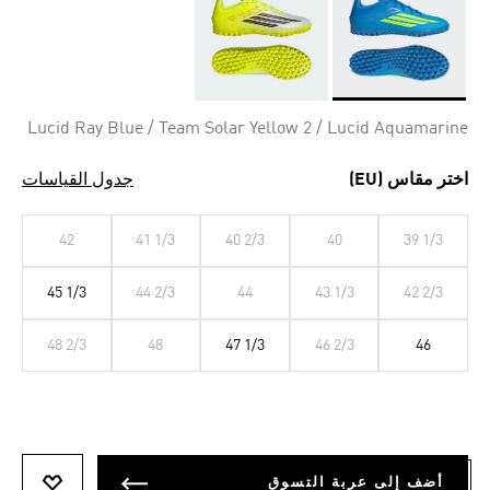
Selected
Lucid Ray Blue / Team Solar Yellow 2 / Lucid Aquamarine
اختر مقاس (EU)
جدول القياسات
42
41 1/3
40 2/3
40
39 1/3
45 1/3
44 2/3
44
43 1/3
42 2/3
48 2/3
48
47 1/3
46 2/3
46
أضف إلى عربة التسوق