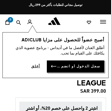
ا
Pause
توصيل مجاني للطلبات بأكثر من 299 ريال
promotion
rotation
0
الأطفال
أحذية
أصبح عضواً للحصول على مزايا ADICLUB
أطلق العنان لأفضل ما في أديداس - برنامج عضوية الذي
4.3
(15)
العودة إلى المدرسة
متوسط
يكافئك على القيام بما تحب.
قيمة
التقييم
حذاء كرة قدم الملاعب الصلبة
هو
سجل الدخول أو انضم الآن
أغلق
4.3
للأطفال F50 HYPERFAST
من
5
نجوم.
LEAGUE
Read
15
SAR 399.00
Reviews.
رابط
نفس
الصفحة.
اشترِ 2 واحصل على خصم 20%، أو اشترِ