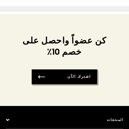
كن عضواً واحصل على
خصم 10٪
اشترك الآن
المنتجات