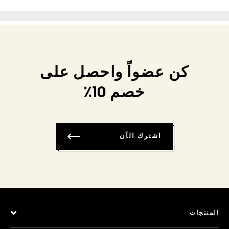
كن عضواً واحصل على
خصم 10٪
اشترك الآن
المنتجات