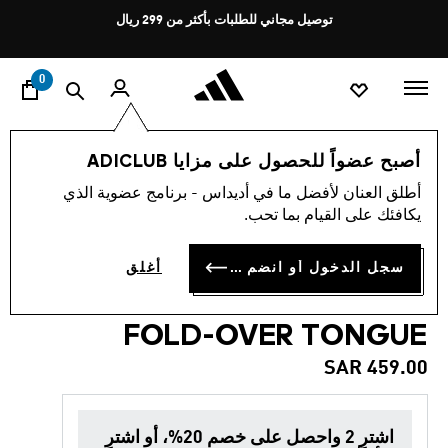
ا
Pause
توصيل مجاني للطلبات بأكثر من 299 ريال
promotion
rotation
0
الأطفال
أحذية
أصبح عضواً للحصول على مزايا ADICLUB
أطلق العنان لأفضل ما في أديداس - برنامج عضوية الذي
4.5
(2)
العودة إلى المدرسة
متوسط
يكافئك على القيام بما تحب.
قيمة
التقييم
حذاء كرة قدم ملاعب الترتان
هو
سجل الدخول أو انضم الآن
أغلق
4.5
للأطفال PREDATOR LEAGUE
من
5
نجوم.
FOLD-OVER TONGUE
Read
2
SAR 459.00
Reviews.
رابط
نفس
الصفحة.
اشترِ 2 واحصل على خصم 20%، أو اشترِ