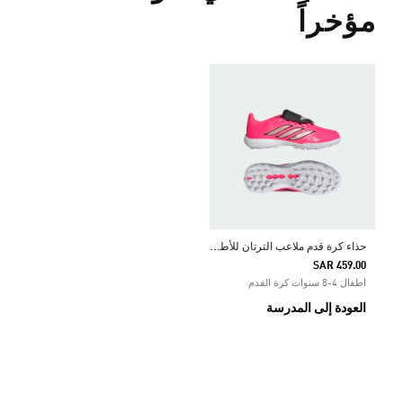
مؤخراً
ح
ذاء كرة قدم ملاعب الترتان للأطفال PREDATOR LEAGUE FOLD-OVER TONGUE
SAR 459.00
اطفال 4-8 سنوات كرة القدم
العودة إلى المدرسة