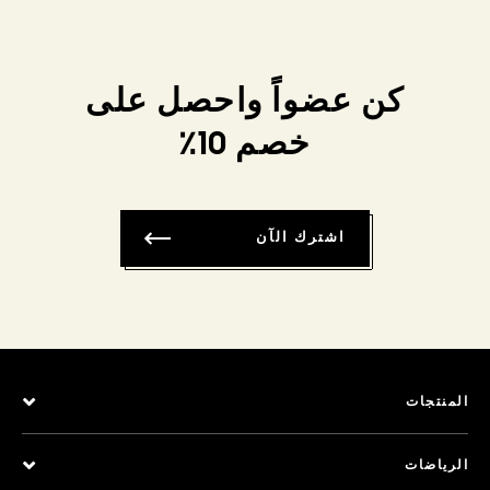
كن عضواً واحصل على
خصم 10٪
اشترك الآن
المنتجات
الرياضات