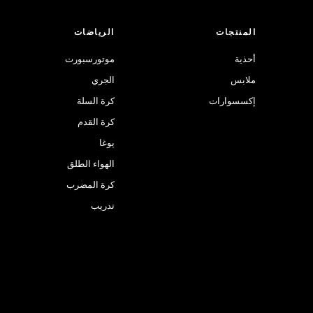
المنتجات
الرياضات
أحذية
موتورسبورت
ملابس
الجري
إكسسوارات
كرة السلة
كرة القدم
يوغا
الهواء الطلق
كرة المضرب
تدريب