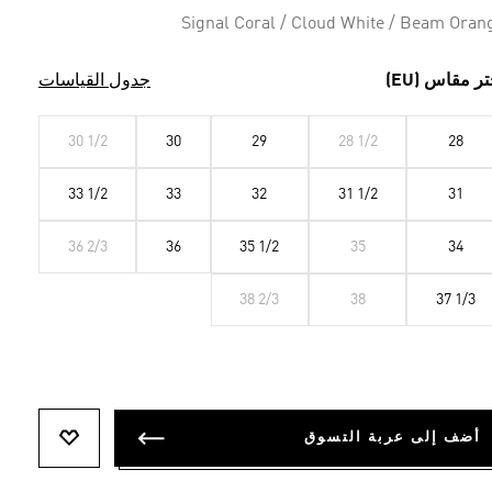
الصفحة.
Signal Coral / Cloud White / Beam Oran
تر مقاس (EU)
جدول القياسات
30 1/2
30
29
28 1/2
28
33 1/2
33
32
31 1/2
31
36 2/3
36
35 1/2
35
34
38 2/3
38
37 1/3
أضف إلى عربة التسوق
أضف إلى ل