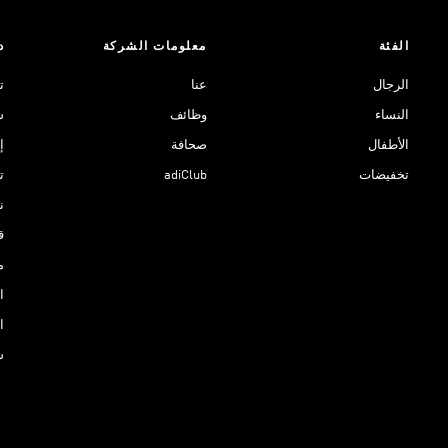
الفئة
معلومات الشركة
د
الرجال
عنا
ت
النساء
وظائف
ش
الأطفال
صحافة
إ
تخفيضات
adiClub
ت
نادي 
ق
م
ا
ا
س