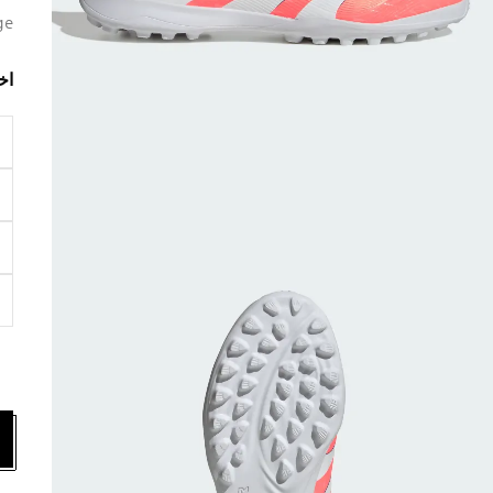
ge
اخ