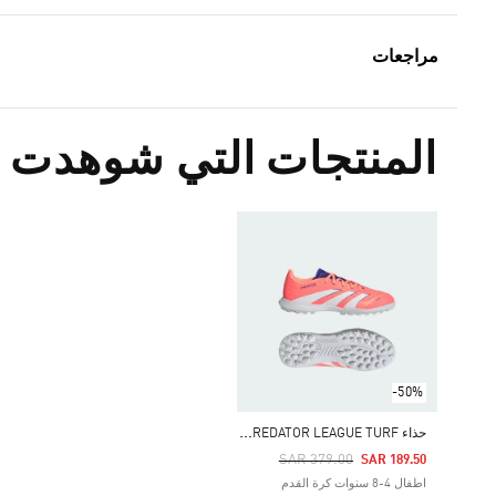
مراجعات
المنتجات التي شوهدت م
-50%
ح
ذاء PREDATOR LEAGUE TURF للأطفال
Price Reduced From
To
SAR 379.00
SAR 189.50
اطفال 4-8 سنوات كرة القدم