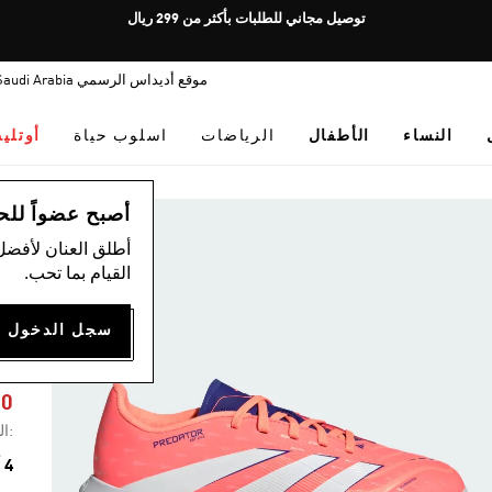
Pause
توصيل مجاني للطلبات بأكثر من 299 ريال
promotion
rotation
موقع أديداس الرسمي Saudi Arabia
النساء
الأطفال
الرياضات
اسلوب حياة
أوتلي
ال
أصبح عضواً للحصول
أطلق العنان لأفضل
القيام بما تحب.
F
50
:ال
4 ألوان متوفرة