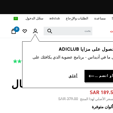
ا
مساعدة
الطلبات والإرجاع
adiclub
سجّل الدخول
0
ت
أطفال
أحذية
 على مزايا ADICLUB
 ما في أديداس - برنامج عضوية الذي يكافئك على
4.9
(70)
-50%
متوسط
قيمة
التقييم
حذاء PREDATOR
هو
سجل الدخول أو انضم الآن
أغلق
4.9
LEAGUE TUR للأطفال
من
5
نجوم.
SAR 189.
Read
Price reduced from
to
SAR 379.00
سعر الأصلي لهذا المنتج
70
Reviews.
رابط
نفس