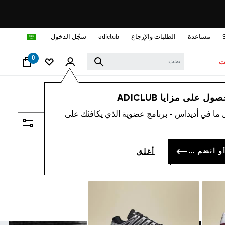
ا
مساعدة
الطلبات والإرجاع
adiclub
سجّل الدخول
0
ت
 على مزايا ADICLUB
 ما في أديداس - برنامج عضوية الذي يكافئك على
فلتر و صنف
سجل الدخول أو انضم الآن
أغلق