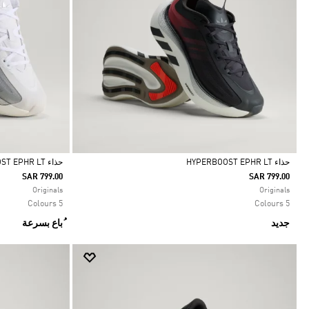
حذاء HYPERBOOST EPHR LT
حذاء HYPERBOOST EPHR LT
SAR 799.00
SAR 799.00
Selected
Selected
Originals
Originals
5 Colours
5 Colours
جديد
ُباع بسرعة