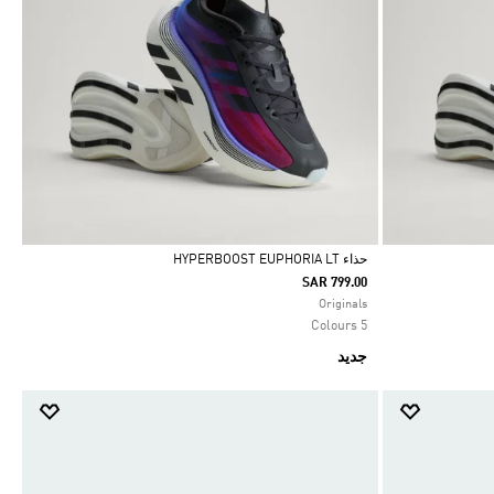
حذاء HYPERBOOST EUPHORIA LT
SAR 799.00
Selected
Originals
5 Colours
جديد