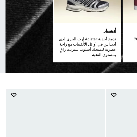
أديستار
تسير بقوة لأكثر من 70
تدمج أحذية Adistar إرث الجري لدى
أديداس في أوائل الألفينات مع راحة
عصرية لتمنحك أسلوب ستريت راقٍ
بمستوى النخبة.