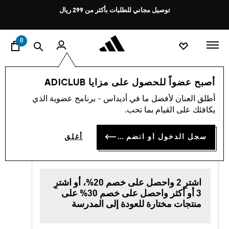
ا
Pause
توصيل مجاني للطلبات بأكثر من 299 ريال
promotion
rotation
0
اسلوب حياة
العلامات التجارية
الملابس الرياضية
أحذية
أصبح عضواً للحصول على مزايا ADICLUB
أطلق العنان لأفضل ما في أديداس - برنامج عضوية الذي
4.8
(216)
ُباع بسرعة
متوسط
يكافئك على القيام بما تحب.
قيمة
التقييم
حذاء SPIRITAIN 2000
هو
سجل الدخول أو انضم الآن
أغلق
4.8
SAR 479.00
من
5
نجوم.
Read
216
اشترِ 2 واحصل على خصم 20%، أو اشترِ
Reviews.
3 أو أكثر واحصل على خصم 30% على
رابط
منتجات مختارة للعودة إلى المدرسة
نفس
الصفحة.