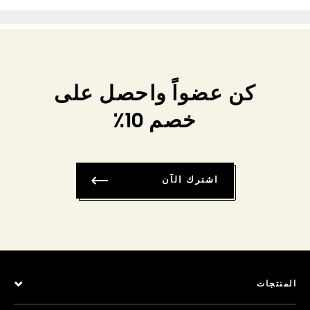
كن عضواً واحصل على
خصم 10٪
اشترك الآن
المنتجات