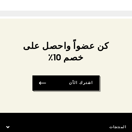
كن عضواً واحصل على
خصم 10٪
اشترك الآن
المنتجات