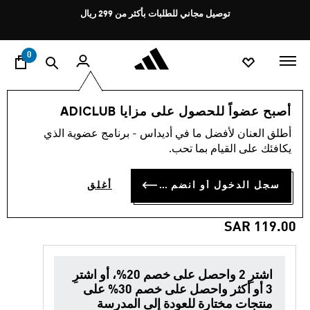
ا
Pause
توصيل مجاني للطلبات بأكثر من 299 ريال
promotion
rotation
0
الأطفال
إكسسوارات
أصبح عضواً للحصول على مزايا ADICLUB
أطلق العنان لأفضل ما في أديداس - برنامج عضوية الذي
5.0
(2)
العودة إلى المدرسة
متوسط
يكافئك على القيام بما تحب.
قيمة
التقييم
حقيبة ظهر REAL MADRID
هو
سجل الدخول أو انضم الآن
أغلق
5.0
KIDS
من
5
نجوم.
SAR 119.00
Read
2
Reviews.
رابط
اشترِ 2 واحصل على خصم 20%، أو اشترِ
نفس
3 أو أكثر واحصل على خصم 30% على
الصفحة.
منتجات مختارة للعودة إلى المدرسة