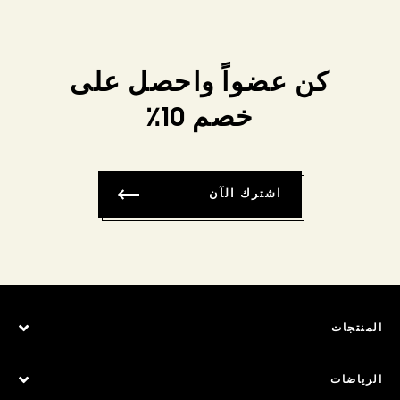
كن عضواً واحصل على
خصم 10٪
اشترك الآن
المنتجات
الرياضات