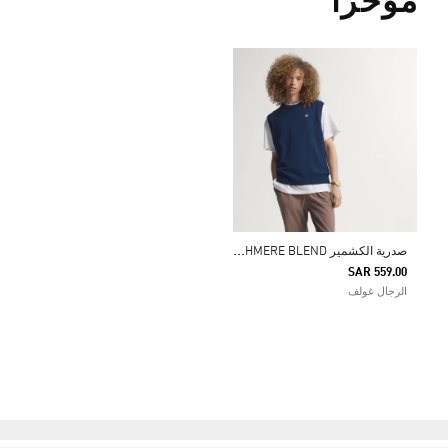
مؤخراً
ص
درية الكشمير ORIGINALS CASHMERE BLEND
SAR 559.00
الرجال غولف