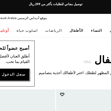
Pause
توصيل مجاني للطلبات بأكثر من 299 ريال
promotion
rotation
موقع أديداس الرسمي Saudi Arabia
النساء
الأطفال
الرياضات
اسلوب حياة
أوتلي
أصبح عضواً للحصول
أطلق العنان لأفضل
فال
القيام بما تحب.
(984)
 المظهر لطفلك. اختر لأطفالك أحذية بتصاميم