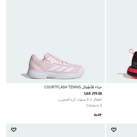
حذاء للأطفال COURTFLASH TENNIS
SAR 299.00
Selected
اطفال 4-8 سنوات كرة المضرب
5 Colours
جديد