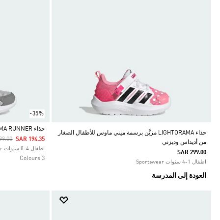
-35%
حذاء LIGHTORAMA RUNNER للأطفال
حذاء LIGHTORAMA مزيَّن برسمة ميني ماوس للأطفال الصغار
 Reduced From
To
99.00
SAR 194.35
من أديداس وديزني
Selected
اطفال 4-8 سنوات Sportswear
SAR 299.00
3 Colours
اطفال 1-4 سنوات Sportswear
العودة إلى المدرسة