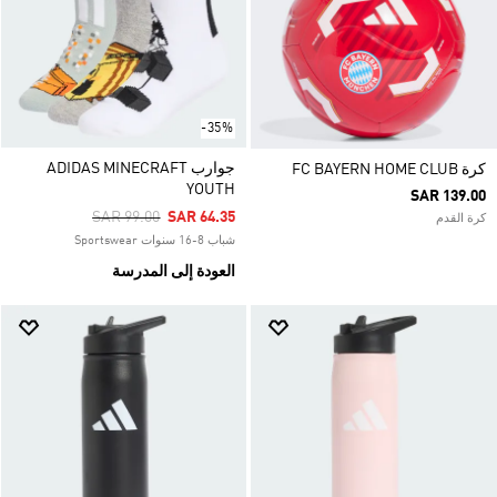
-35%
جوارب ADIDAS MINECRAFT
كرة FC BAYERN HOME CLUB
YOUTH
SAR 139.00
Price Reduced From
To
SAR 99.00
SAR 64.35
كرة القدم
شباب 8-16 سنوات Sportswear
العودة إلى المدرسة