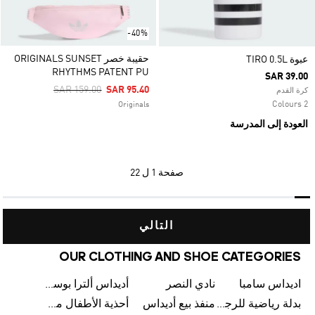
-40%
حقيبة خصر ORIGINALS SUNSET
عبوة TIRO 0.5L
RHYTHMS PATENT PU
SAR 39.00
Price Reduced From
To
SAR 159.00
SAR 95.40
كرة القدم
2 Colours
Originals
العودة إلى المدرسة
صفحة
1 ل 22
التالي
OUR CLOTHING AND SHOE CATEGORIES
اديداس سامبا
نادي النصر
أديداس ألترا بوست
بدلة رياضية للرجال من أديداس
منفذ بيع أديداس
أحذية الأطفال من أديداس