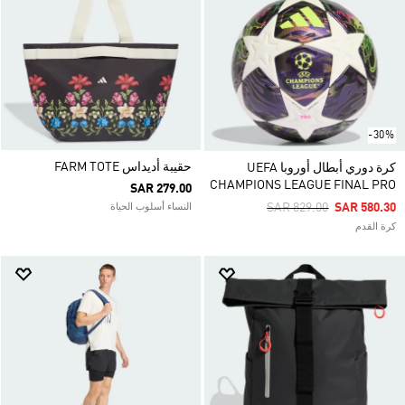
-30%
حقيبة أديداس FARM TOTE
كرة دوري أبطال أوروبا UEFA
CHAMPIONS LEAGUE FINAL PRO
SAR 279.00
Price Reduced From
To
SAR 829.00
SAR 580.30
النساء أسلوب الحياة
كرة القدم