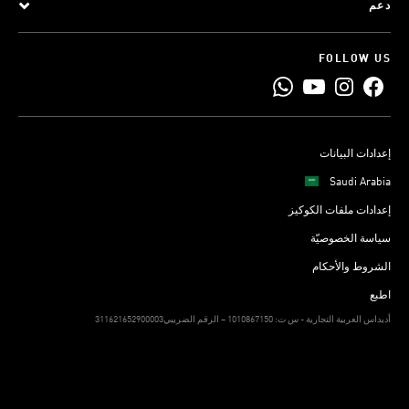
دعم
FOLLOW US
إعدادات البيانات
Saudi Arabia
إعدادات ملفات الكوكيز
سياسة الخصوصيّة
الشروط والأحكام
اطبع
311621652900003أديداس العربية التجارية - س ت: 1010867150 – الرقم الضريبي