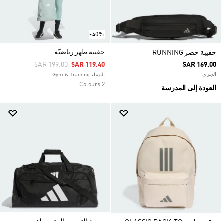
-40%
حقيبة ظهر رياضيّة
حقيبة خصر RUNNING
Price Reduced From
To
SAR 199.00
SAR 119.40
SAR 169.00
الجري
النساء Gym & Training
2 Colours
العودة إلى المدرسة