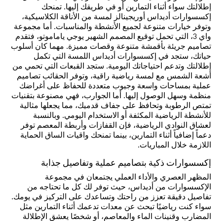
إطلالتك سواء أثناء التمارين أو في طريقك إليها. تمنحك
إكسسوارات أديداس أوريجينالز لمسة من الأناقة الكلاسيكية،
وتوفر خيارات متنوعة لجميع الأنشطة والمناسبات. أما مجموعة
واي 3، التي تحمل توقيع المصمم الشهير يوجي ياماموتو، فتقدم
تصاميم جريئة بأقمشة متنوعة وقصات مميزة. مهما كان أسلوب
حياتك، ستجد في إكسسوارات أديداس اللمسة التي تكمل
إطلالتك وتدعم احتياجاتك اليومية. ستجد القبعات التي تحمي من
أشعة الشمس مع لمسة رياضية راقية، وتوفر الحقائب تصاميم
عملية بمساحات واسعة وجيوب متعددة للحفاظ على أغراضك
منظمة وسهل الوصول إليها. أما الجوارب، فهي مصنوعة بتقنيات
تمتص الرطوبة وتحافظ على جفاف قدميك، مما يجعلها مثالية
للأنشطة الرياضية المكثفة أو الاستخدام اليومي. وبالنسبة
لعشاق النوادي الرياضية، فإن القفازات وأربطة المعصم توفر
دعماً إضافياً أثناء التمارين، بينما تمنحك واقيات الساق الحماية
اللازمة خلال المباريات.
إكسسوارات ذكية بتصاميم عملية وتفاصيل جذابة
المظهر العصري والأداء العملي يجتمعان في مجموعة
الإكسسوارات من أديداس، حيث توفر لك كل ما تحتاجه من
تفاصيل دقيقة تعزز من راحتك وتساعدك على التركيز في يومك.
سواء كنت رياضيًا تبحث عن معدات تدعمك أثناء التمارين مثل
المضارب وقنينات الماء والمعاصم، أو شخصًا يعشق الإطلالة