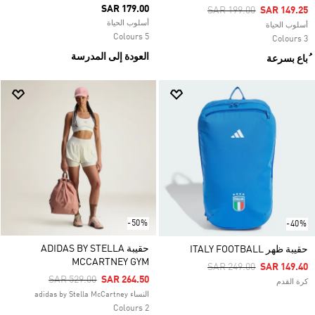
SAR 179.00
Price Reduced From
To
SAR 199.00
SAR 149.25
أسلوب الحياة
أسلوب الحياة
5 Colours
3 Colours
العودة إلى المدرسة
ُباع بسرعة
-50%
-40%
حقيبة ADIDAS BY STELLA
حقيبة ظهر ITALY FOOTBALL
MCCARTNEY GYM
Price Reduced From
To
SAR 249.00
SAR 149.40
Price Reduced From
To
SAR 529.00
SAR 264.50
كرة القدم
النساء adidas by Stella McCartney
2 Colours