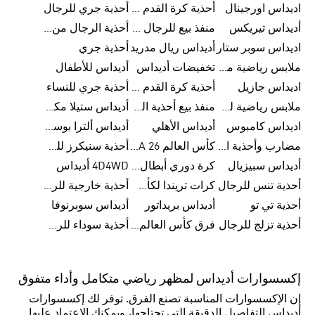
اديداس اورجينال
أحذية كرة القدم للرجال من أديداس
أحذية جري للرجال
أديداس تيريكس
منفذ بيع للرجال من أديداس
أحذية الرجال من أديداس
اديداس سوبر ستار
أديداس ريال مدريد
أحذية جري
ملابس رياضية من أديداس
تخفيضات أديداس
أديداس للأطفال
اديداس جازيل
أحذية كرة القدم من أديداس
أحذية جري للنساء
ملابس رياضية للأطفال من أديداس
منفذ بيع أحذية الرجال من أديداس
أديداس ستيلا مكارتني
اديداس كامبوس
أديداس الأهلي
أديداس ألترا بوست للنساء
مضارب وأحذية البادل من أديداس
كأس العالم FIFA 26™
أحذية سنيكرز للرجال من أديداس
أديداس سبيزيال
كرة دوري أبطال أوروبا من أديداس
4D4WD أديداس
أحذية تنس للرجال
كرات تريندا لكأس العالم FIFA 26™
أحذية خارجية للرجال
أحذية تي تو
أديداس بريداتور
أديداس سوبرنوفا
أحذية تزلج للرجال
فرق كأس العالم FIFA 26™
أحذية سوداء للرجال
إكسسوارات أديداس لمظهر رياضي متكامل وأداء متفوق
إن الإكسسوارات المناسبة تصنع الفرق. توفر لك إكسسوارات
أديداس التفاصيل الدقيقة التي تحتاجها، ويمكنك الاعتماد عليها