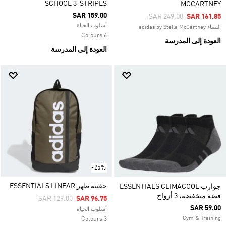
SCHOOL 3-STRIPES
MCCARTNEY
SAR 159.00
Price Reduced From
To
SAR 249.00
SAR 161.85
أسلوب الحياة
النساء adidas by Stella McCartney
6 Colours
العودة إلى المدرسة
العودة إلى المدرسة
-25%
حقيبة ظهر ESSENTIALS LINEAR
جوارب ESSENTIALS CLIMACOOL
قصّة منخفضة، 3 أزواج
Price Reduced From
To
SAR 129.00
SAR 96.75
SAR 59.00
أسلوب الحياة
Gym & Training
3 Colours