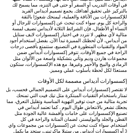
في أوقات التدريب أو السفر أو حتى في التنزه، مما يسمح لك
بالتركيز على تحقيق أهدافك. يجمع تصميم أديداس الفريد
للإكسسوارات بين الأناقة والعملية، ليمنحك شعورًا بالثقة
والراحة كل يوم. سواء كنت تبحث عن إكسسوارات للرجال أو
النساء أو الأطفال، فإن الشرائط الثلاثة لأديداس تضيف لمسة
مثالية لأي مظهر. لا تتردد في اختيار إكسسوارات لايف ستايل
من أديداس، لأن لحظتك المميزة تبدأ الآن. بفضل استخدام أجود
المواد والتقنيات المتطورة في التصنيع، ستتمتع بأقصى درجات
الراحة في جميع الأوقات. تتوفر إكسسوارات أديداس ضمن
مجموعات هاردن وديم وتأتي بتشكيلة واسعة من الألوان مثل
الرمادي والبيج والأحمر وغيرها. مع هذه الإكسسوارات، ستكون
مستعدًا لكل لحظة بأسلوب عملي ومميز.
إكسسوارات أديداس مصممة لكل الأوقات
لا تقتصر إكسسوارات أديداس على التصميم الجمالي فحسب، بل
تمتاز باستخدام التقنيات المبتكرة مثل تيك فيت التي تمنحك
تجربة مثالية من حيث توفير التهوية المناسبة وتقليل التعرق، مما
يجعلك تشعر بالانتعاش طوال اليوم . كما تعتمد أديداس في
تصنيع الإكسسوارات على خامات وأقمشة عالية الجودة مثل
القطن والجلد والبوليستر، لضمان المتانة والراحة في كل
استخدام. سواء كنت تبحث عن إكسسوارات من مجموعات واي
3 أو إكسسوارات أديداس من ستيلا ماكرتيني، ستجد ما يكمل