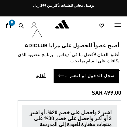
ا
Pause
توصيل مجاني للطلبات بأكثر من 299 ريال
promotion
rotation
0
الرجال
ملابس
أصبح عضواً للحصول على مزايا ADICLUB
أطلق العنان لأفضل ما في أديداس - برنامج عضوية الذي
4.9
(8)
العودة إلى المدرسة
متوسط
يكافئك على القيام بما تحب.
قيمة
التقييم
قميص الاستاد لنادي أرسنال
هو
سجل الدخول أو انضم الآن
أغلق
4.9
لكرة القدم
من
5
نجوم.
SAR 499.00
Read
8
Reviews.
رابط
اشترِ 2 واحصل على خصم 20%، أو اشترِ
نفس
3 أو أكثر واحصل على خصم 30% على
الصفحة.
منتجات مختارة للعودة إلى المدرسة