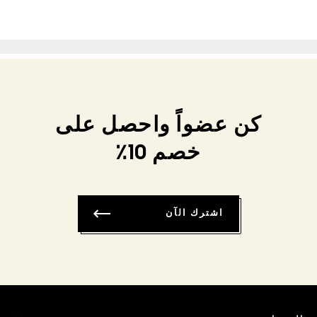
كن عضواً واحصل على
خصم 10٪
اشترك الآن