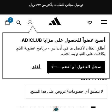
ا
Pause
توصيل مجاني للطلبات بأكثر من 299 ريال
promotion
rotation
0
الرجال
ملابس
أصبح عضواً للحصول على مزايا ADICLUB
أطلق العنان لأفضل ما في أديداس - برنامج عضوية الذي
4.2
(5)
متوسط
يكافئك على القيام بما تحب.
قيمة
قميص المنتخب السعودي
التقييم
هو
4.2
سجل الدخول أو انضم الآن
أغلق
الأساسي الأصلي لعام 2026
من
5
SAR 799.00
نجوم.
Read
5
Reviews.
لا تنطبق أي خصومات/عروض على هذا المنتج.
رابط
نفس
الصفحة.