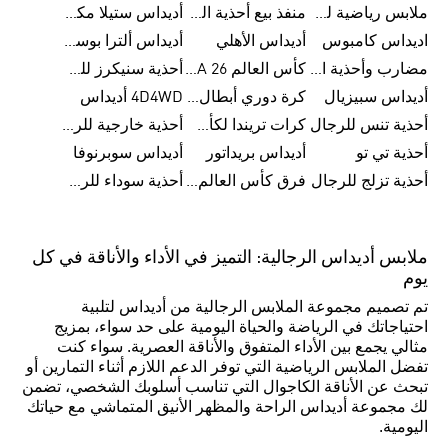
ملابس رياضية للأطفال من أديداس
منفذ بيع أحذية الرجال من أديداس
أديداس ستيلا مكارتني
اديداس كامبوس
أديداس الأهلي
أديداس ألترا بوست للنساء
مضارب وأحذية البادل من أديداس
كأس العالم FIFA 26™
أحذية سنيكرز للرجال من أديداس
أديداس سبيزيال
كرة دوري أبطال أوروبا من أديداس
4D4WD أديداس
أحذية تنس للرجال
كرات تريندا لكأس العالم FIFA 26™
أحذية خارجية للرجال
أحذية تي تو
أديداس بريداتور
أديداس سوبرنوفا
أحذية تزلج للرجال
فرق كأس العالم FIFA 26™
أحذية سوداء للرجال
ملابس أديداس الرجالية: التميز في الأداء والأناقة في كل
يوم
تم تصميم مجموعة الملابس الرجالية من أديداس لتلبية
احتياجاتك في الرياضة والحياة اليومية على حد سواء، بمزيج
مثالي يجمع بين الأداء المتفوق والأناقة العصرية. سواء كنت
تفضل الملابس الرياضية التي توفر الدعم اللازم أثناء التمارين أو
تبحث عن الأناقة الكاجوال التي تناسب أسلوبك الشخصي، تضمن
لك مجموعة أديداس الراحة والمظهر الأنيق المتماشي مع حياتك
اليومية.