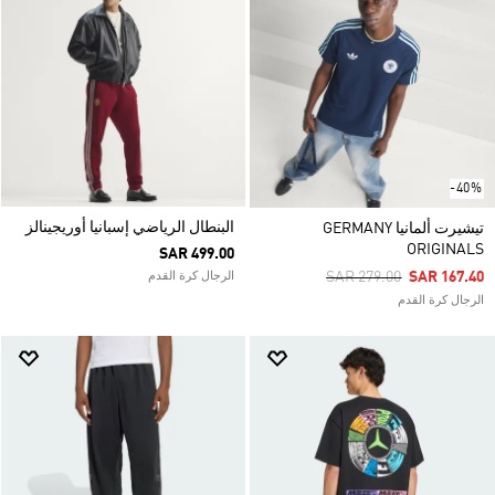
-40%
البنطال الرياضي إسبانيا أوريجينالز
تيشيرت ألمانيا GERMANY
ORIGINALS
SAR 499.00
Price Reduced From
To
SAR 279.00
SAR 167.40
الرجال كرة القدم
الرجال كرة القدم