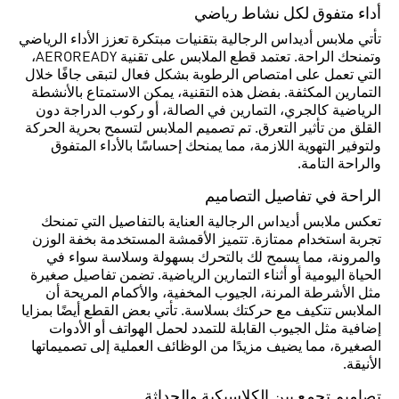
أداء متفوق لكل نشاط رياضي
تأتي ملابس أديداس الرجالية بتقنيات مبتكرة تعزز الأداء الرياضي
وتمنحك الراحة. تعتمد قطع الملابس على تقنية AEROREADY،
التي تعمل على امتصاص الرطوبة بشكل فعال لتبقى جافًا خلال
التمارين المكثفة. بفضل هذه التقنية، يمكن الاستمتاع بالأنشطة
الرياضية كالجري، التمارين في الصالة، أو ركوب الدراجة دون
القلق من تأثير التعرق. تم تصميم الملابس لتسمح بحرية الحركة
ولتوفير التهوية اللازمة، مما يمنحك إحساسًا بالأداء المتفوق
والراحة التامة.
الراحة في تفاصيل التصاميم
تعكس ملابس أديداس الرجالية العناية بالتفاصيل التي تمنحك
تجربة استخدام ممتازة. تتميز الأقمشة المستخدمة بخفة الوزن
والمرونة، مما يسمح لك بالتحرك بسهولة وسلاسة سواء في
الحياة اليومية أو أثناء التمارين الرياضية. تضمن تفاصيل صغيرة
مثل الأشرطة المرنة، الجيوب المخفية، والأكمام المريحة أن
الملابس تتكيف مع حركتك بسلاسة. تأتي بعض القطع أيضًا بمزايا
إضافية مثل الجيوب القابلة للتمدد لحمل الهواتف أو الأدوات
الصغيرة، مما يضيف مزيدًا من الوظائف العملية إلى تصميماتها
الأنيقة.
تصاميم تجمع بين الكلاسيكية والحداثة