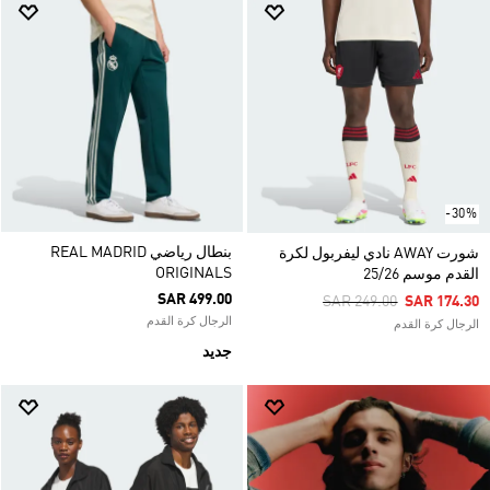
-30%
بنطال رياضي REAL MADRID
شورت AWAY نادي ليفربول لكرة
ORIGINALS
القدم موسم 25/26
SAR 499.00
Price Reduced From
To
SAR 249.00
SAR 174.30
الرجال كرة القدم
الرجال كرة القدم
جديد