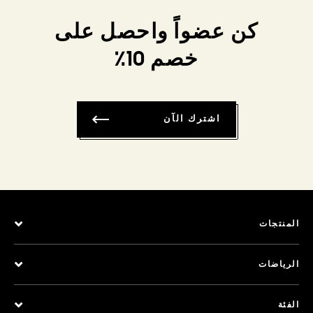
كن عضواً واحصل على
خصم 10٪
اشترك الآن
المنتجات
الرياضات
الفئة