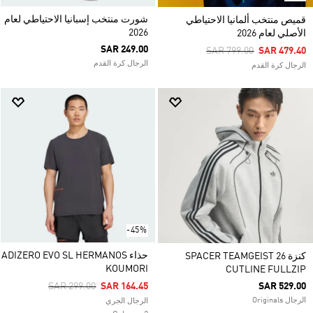
شورت منتخب إسبانيا الاحتياطي لعام
قميص منتخب ألمانيا الاحتياطي
2026
الأصلي لعام 2026
SAR 249.00
Price Reduced From
To
SAR 799.00
SAR 479.40
الرجال كرة القدم
الرجال كرة القدم
-45%
حذاء ADIZERO EVO SL HERMANOS
كنزة SPACER TEAMGEIST 26
KOUMORI
CUTLINE FULLZIP
Price Reduced From
To
SAR 299.00
SAR 164.45
SAR 529.00
الرجال Originals
الرجال الجري