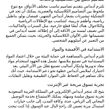
تلتزم أديداس بتقديم تصاميم تناسب مختلف الأذواق، مع تنوع
ملحوظ بين التصاميم الكلاسيكية والعصرية. يمكنك أن تجد في
التشكيلة تيشيرتات بشعار أديداس الشهير، قمصان بولو، بناطيل
رياضية، وأطقم تدريبية، لتتناسب مع الإطلالات الرياضية
والكاجوال. هناك أيضًا قطع خارجية، مثل السترات والجاكيتات،
التي تضيف لمسة من الأناقة إلى أي إطلالة. تعتمد أديداس في
تصميماتها على الألوان الكلاسيكية والجريئة، بحيث يتمكن الجميع
من التعبير عن أسلوبهم الشخصي.
الاستدامة في الأقمشة والمواد
تلتزم أديداس بالمساهمة في حماية البيئة من خلال اعتماد المواد
المستدامة في تصنيع ملابسها. تشمل هذه الجهود استخدام مواد
معاد تدويرها وابتكار أساليب تصنيع تقلل من الأثر البيئي. يعد
اختيارك لملابس أديداس خطوة نحو دعم الاستدامة، حيث أنك
بذلك تساهم في الحفاظ على الموارد الطبيعية وتقليل النفايات.
تجربة تسوق مريحة عبر الإنترنت
يتيح لك متجر أديداس الإلكتروني في المملكة العربية السعودية
تجربة تسوق سلسة وسهلة. يمكنك الاستمتاع بخدمة التوصيل
المجاني إلى الرياض، جدة، وكافة المدن، إلى جانب خيارات
استبدال مرنة تضمن لك راحة البال عند التسوق. إذا كنت تبحث