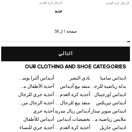
الرجال كرة القدم
الرجال كرة القدم
جديد
صفحة
1 ل 58
التالي
OUR CLOTHING AND SHOE CATEGORIES
اديداس سامبا
نادي النصر
أديداس ألترا بوست
بدلة رياضية للرجال من أديداس
منفذ بيع أديداس
أحذية الأطفال من أديداس
اديداس اورجينال
أحذية كرة القدم للرجال من أديداس
أحذية جري للرجال
أديداس تيريكس
منفذ بيع للرجال من أديداس
أحذية الرجال من أديداس
اديداس سوبر ستار
أديداس ريال مدريد
أحذية جري
ملابس رياضية من أديداس
تخفيضات أديداس
أديداس للأطفال
اديداس جازيل
أحذية كرة القدم من أديداس
أحذية جري للنساء