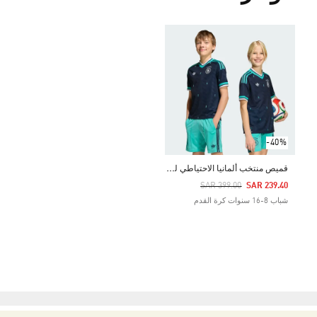
-40%
ق
ميص منتخب ألمانيا الاحتياطي للأطفال لعام 2026
Price Reduced From
To
SAR 399.00
SAR 239.40
شباب 8-16 سنوات كرة القدم