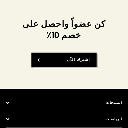
كن عضواً واحصل على
خصم 10٪
اشترك الآن
المنتجات
الرياضات