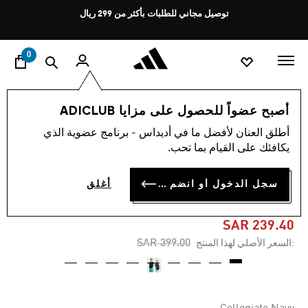
ا
Pause
توصيل مجاني للطلبات بأكثر من 299 ريال
promotion
rotation
0
الأطفال
ملابس
أصبح عضواً للحصول على مزايا ADICLUB
أطلق العنان لأفضل ما في أديداس - برنامج عضوية الذي
4.9
(99)
-40%
متوسط
يكافئك على القيام بما تحب.
قيمة
التقييم
قميص منتخب ألمانيا الاحتياطي
هو
سجل الدخول أو انضم الآن
أغلق
4.9
للأطفال لعام 2026
من
5
نجوم.
SAR 239.40
Read
Price reduced from
to
SAR 399.00
:السعر الأصلي لهذا المنتج
99
Reviews.
رابط
نفس
الصفحة.