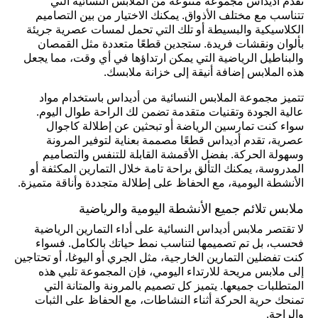
تقدم أديداس مجموعة متنوعة من الملابس النسائية التي
تتناسب مع مختلف الأذواق. يمكنك الاختيار من بين التصاميم
الكلاسيكية والبسيطة أو تلك التي تحمل لمسات عصرية جريئة
بألوان ونقشات فريدة. ستجدين قطعًا متعددة مثل القمصان
والبناطيل الرياضية التي يمكن ارتداؤها في أي وقت، مما يجعل
هذه الملابس إضافة أنيقة إلى خزانة ملابسك.
تتميز مجموعة الملابس النسائية من أديداس باستخدام مواد
عالية الجودة وتقنيات متقدمة تضمن لك الراحة طوال اليوم.
سواء كنت تمارسين الرياضة أو تبحثين عن إطلالة كاجوال
عصرية، تقدم أديداس قطعًا مصممة بعناية لتوفير المرونة
وسهولة الحركة. بفضل الأقمشة القابلة للتنفس والتصاميم
المدروسة، يمكنك التألق براحة تامة خلال التمارين المكثفة أو
الأنشطة اليومية، مع الحفاظ على إطلالة متجددة وأناقة متميزة.
ملابس تلائم جميع الأنشطة اليومية والرياضية
لا تقتصر ملابس أديداس النسائية على أداء التمارين الرياضية
فحسب، بل تم تصميمها لتناسب نمط حياتك بالكامل. فسواء
كنت تفضلين التمارين الخارجية، مثل الجري أو اليوغا، أو تحتاجين
إلى ملابس مريحة للارتداء اليومي، فإن المجموعة تلبي هذه
المتطلبات جميعها. يتميز كل تصميم بالمرونة والمتانة التي
تمنحك حرية الحركة أثناء النشاطات، مع الحفاظ على الثبات
والراحة.