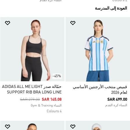
2 Colours
النساء كرة القدم
العودة إلى المدرسة
-45%
حمّالة صدر ADIDAS ALL ME LIGHT
قميص منتخب الأرجنتين الأساسي
SUPPORT RIB BRA LONG LINE
لعام 2026
Price Reduced From
To
SAR 279.00
SAR 145.08
SAR 499.00
النساء كرة القدم
النساء Gym & Training
4 Colours