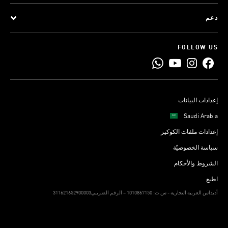
دعم
FOLLOW US
إعدادات البيانات
Saudi Arabia
إعدادات ملفات الكوكيز
سياسة الخصوصيّة
الشروط والأحكام
اطبع
311621652900003أديداس العربية التجارية - س ت: 1010867150 – الرقم الضريبي