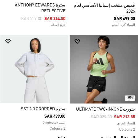
سترة ANTHONY EDWARDS
قميص منتخب إسبانيا الأساسي لعام
REFLECTIVE
2026
Price Reduced From
To
SAR 729.00
SAR 364.50
SAR 499.00
النساء كرة القدم
كرة السلة
-35%
سترة SST 2.0 CROPPED
شورت ULTIMATE TWO-IN-ONE
SAR 499.00
Price Reduced From
To
SAR 329.00
SAR 213.85
النساء Originals
النساء الجري
2 Colours
2 Colours
جديد