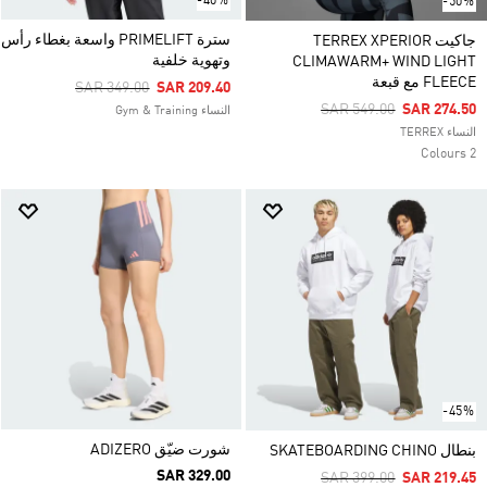
-40%
-50%
سترة PRIMELIFT واسعة بغطاء رأس
جاكيت TERREX XPERIOR
وتهوية خلفية
CLIMAWARM+ WIND LIGHT
FLEECE مع قبعة
Price Reduced From
To
SAR 349.00
SAR 209.40
Price Reduced From
To
SAR 549.00
SAR 274.50
النساء Gym & Training
النساء TERREX
2 Colours
-45%
شورت ضيّق ADIZERO
بنطال SKATEBOARDING CHINO
SAR 329.00
Price Reduced From
To
SAR 399.00
SAR 219.45