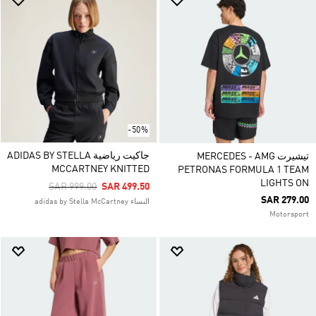
-50%
جاكيت رياضية ADIDAS BY STELLA
تيشيرت MERCEDES - AMG
MCCARTNEY KNITTED
PETRONAS FORMULA 1 TEAM
LIGHTS ON
Price Reduced From
To
SAR 999.00
SAR 499.50
SAR 279.00
النساء adidas by Stella McCartney
Motorsport