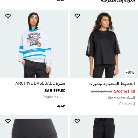
العودة إلى المدرسة
-40%
سترة ARCHIVE BASEBALL
الخطوط السعودية تيشيرت
SAR 999.00
Price Reduced From
To
SAR 269.00
SAR 161.40
النساء Originals
النساء Sportswear
3 Colours
جديد