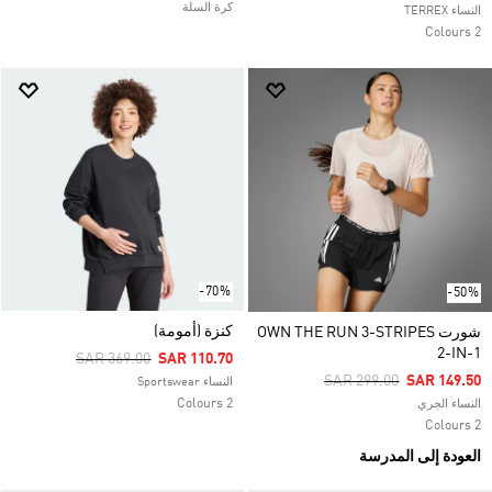
كرة السلة
النساء TERREX
2 Colours
-70%
-50%
كنزة (أمومة)
شورت OWN THE RUN 3-STRIPES
2-IN-1
Price Reduced From
To
SAR 369.00
SAR 110.70
Price Reduced From
To
SAR 299.00
SAR 149.50
النساء Sportswear
2 Colours
النساء الجري
2 Colours
العودة إلى المدرسة