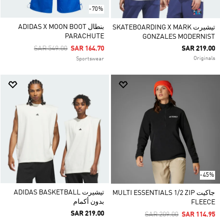
-70%
بنطال ADIDAS X MOON BOOT
تيشيرت SKATEBOARDING X MARK
PARACHUTE
GONZALES MODERNIST
Price Reduced From
To
SAR 549.00
SAR 164.70
SAR 219.00
Originals
Sportswear
-45%
تيشيرت ADIDAS BASKETBALL
جاكيت MULTI ESSENTIALS 1/2 ZIP
بدون أكمام
FLEECE
SAR 219.00
Price Reduced From
To
SAR 209.00
SAR 114.95