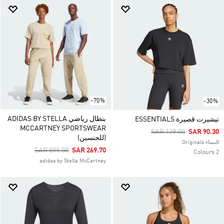
-70%
-30%
بنطال رياضي ADIDAS BY STELLA
تيشيرت قصيرة ESSENTIALS
MCCARTNEY SPORTSWEAR
Price Reduced From
To
SAR 129.00
SAR 90.30
(للجنسين)
النساء Originals
Price Reduced From
To
SAR 899.00
SAR 269.70
2 Colours
adidas by Stella McCartney