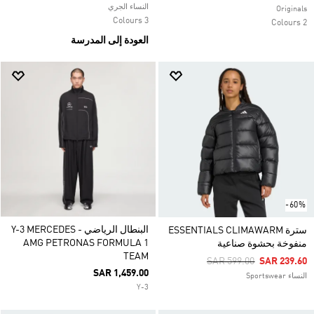
النساء الجري
Originals
3 Colours
2 Colours
العودة إلى المدرسة
-60%
البنطال الرياضي Y-3 MERCEDES -
سترة ESSENTIALS CLIMAWARM
AMG PETRONAS FORMULA 1
منفوخة بحشوة صناعية
TEAM
Price Reduced From
To
SAR 599.00
SAR 239.60
SAR 1,459.00
النساء Sportswear
Y-3