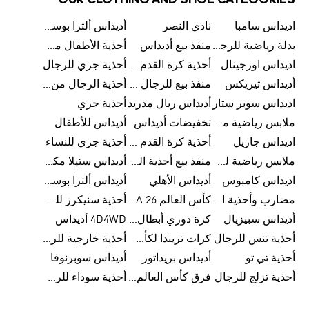
OUR CLOTHING AND SHOE CATEGORIES
اديداس سامبا
نادي النصر
أديداس ألترا بوست
بدلة رياضية للرجال من أديداس
منفذ بيع أديداس
أحذية الأطفال من أديداس
اديداس اورجينال
أحذية كرة القدم للرجال من أديداس
أحذية جري للرجال
أديداس تيريكس
منفذ بيع للرجال من أديداس
أحذية الرجال من أديداس
اديداس سوبر ستار
أديداس ريال مدريد
أحذية جري
ملابس رياضية من أديداس
تخفيضات أديداس
أديداس للأطفال
اديداس جازيل
أحذية كرة القدم من أديداس
أحذية جري للنساء
ملابس رياضية للأطفال من أديداس
منفذ بيع أحذية الرجال من أديداس
أديداس ستيلا مكارتني
اديداس كامبوس
أديداس الأهلي
أديداس ألترا بوست للنساء
مضارب وأحذية البادل من أديداس
كأس العالم FIFA 26™
أحذية سنيكرز للرجال من أديداس
أديداس سبيزيال
كرة دوري أبطال أوروبا من أديداس
4D4WD أديداس
أحذية تنس للرجال
كرات تريندا لكأس العالم FIFA 26™
أحذية خارجية للرجال
أحذية تي تو
أديداس بريداتور
أديداس سوبرنوفا
أحذية تزلج للرجال
فرق كأس العالم FIFA 26™
أحذية سوداء للرجال