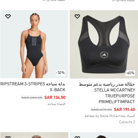
النساء Originals
النساء Originals
-50%
-60%
بدلة سباحة RIPSTREAM 3-STRIPES
حمّالة صدر رياضية بدعم متوسط
X-BACK
STELLA MCCARTNEY
TRUEPURPOSE
Price Reduced From
To
SAR 269.00
SAR 134.50
PRIMELIFTIMPACT
النساء سباحة
Price Reduced From
To
SAR 479.00
SAR 191.60
النساء adidas by Stella McCartney
2 Colours