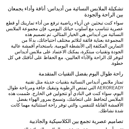
تشكيلة الملابس النسائية من أديداس: أناقة وأداء يجمعان
بين الراحة والجودة
سواء كنت تبحثين عن أزياء رياضية ترفع من أداء تمارينك أو قطع
عصرية تتناسب مع أسلوب حياتك اليومي، فإن مجموعة الملابس
النسائية من أديداس هي الخيار المثالي. تم تصميم هذه
المجموعة بعناية فائقة لتلائم مختلف احتياجاتك، بدءًا من
التمارين المكثفة إلى الأنشطة اليومية. باستخدام أقمشة عالية
الجودة وتقنيات مبتكرة، يمكنك الاعتماد على ملابس أديداس
لتوفر لك الراحة والأداء العاليين، مع الحفاظ على أناقتك في كل
خطوة.
راحة طوال اليوم بفضل التقنيات المتقدمة
تمتاز ملابس أديداس النسائية بتقنيات حديثة مثل تقنية
AEROREADY التي تمتص الرطوبة وتبقيك جافة ومرتاحة طوال
اليوم، سواء كنت في النادي أو تتجولين في الخارج. صُممت هذه
الملابس لتحافظ على انتعاشك، وتسمح بمرور الهواء بفضل
الأقمشة القابلة للتنفس، والتي توفر راحة استثنائية مهما كانت
شدة نشاطك.
تصاميم عصرية تجمع بين الكلاسيكية والجاذبية