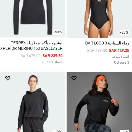
-50%
-25%
تيشيرت بأكمام طويلة TERREX
رداء السباحة 3 BAR LOGO
XPERIOR MERINO 150 BASELAYER
Price Reduced From
To
SAR 199.00
SAR 149.25
Price Reduced From
To
SAR 479.00
SAR 239.50
النساء سباحة
النساء TERREX
3 Colours