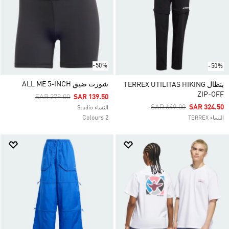
-50%
-50%
شورت ضيق ALL ME 5-INCH
بنطال TERREX UTILITAS HIKING
ZIP-OFF
Price Reduced From
To
SAR 279.00
SAR 139.50
Price Reduced From
To
SAR 649.00
SAR 324.50
النساء Studio
2 Colours
النساء TERREX