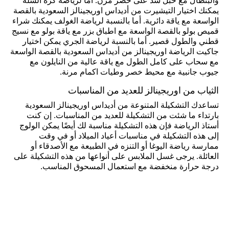
والبنطال مع حبل شد على خصر مرن. أما لرياضة كرة السلة
يمكنك اختيار التيشيرت من أديداس اوريجينالز السعودية بالقصة
الواسعة مع ياقة دائرية. أما بالنسبة لرياضة الغولف يمكنك شراء
قميص بولو بالقصة الواسعة مع اطباق بزر مع ياقة بولو مع نسيج
قطني والطول قصير. أما بالنسبة لرياضة الجري يمكن اختيار
جاكيت الرياضة اوريجينالز من أديداس السعودية بالقصة الواسعة
مع سحاب على كامل الطول مع ياقة عالية من النايلون مع
جيوب جانبية مع محيط خصر وطيات اكمام مرنة.
الثياب من اوريجينالز للعديد من المناسبات
تساعدك التشكيلة المتنوعة من أديداس اوريجينالز السعودية
بارتداء ما شئت من التشكيلة للعديد من المناسبات. إن كنت
أستاذ الرياضة فإن هذه التشكيلة مناسبة لك أيضًا يمكن الولوج
إلى هذه التشكيلة في مناسبات أعياد الميلاد أو في وقت
ممارسة رياضة اليوغا أو التنزه في الطبيعة مع الأصدقاء أو
العائلة. يرجى غسل الملابس على أنواعها من هذه التشكيلة على
درجة حرارة منخفضة مع استعمال المسحوق المناسب.