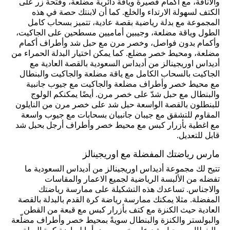
والأناقة، مع أكمام قصيرة وياقة دائرية مضلعة، وفتحة زر على
الكتف لسهولة الارتداء والخلع. كما أن لابنتك حصة في هذه
المجموعة مع بدلة رياضية بقصة عادية، تتميز بسحاب كامل
الطول وياقة مضلعة، وجيبين أماميين مسطحين على الجاكيت،
وأكمام بدون فواصل، وخصر مرن مع حبل شد وأطراف أكمام
مضلعة، ومحيط خصر مضلع. كما يمكن اختيار البدلة الحمراء من
أديداس اوريجينالز من أديداس السعودية بالقصة العادية مع
الجاكيت بالسحاب الكامل مع ياقة مضلعة والجاكيت والبنطال
مع محيط خصر وأطراف مضلعة والجاكيت مع جيوب جانبية
والبنطال مع حبل شدّ على خصر مرن. أيضًا يمكنكم الولوج
للبنطلون بالقصة الواسعة حبل شد على خصر مرن من النايلون
المقاوم للتشقق مع جيبان جانبيان بسحابات مع جيوب واسعة
مع اغطية بأزرار كبس مع محيط خصر وأطراف أرجل بحبل شد
قابل للتعديل.
مارس رياضتك المفضلة مع اوريجينالز
تتيح لك مجموعة أديداس اوريجينالز من أديداس السعودية ما
تفضله من الألبسة الرياضية لجميع الاعمار والمقاسات
والاجناس. تساعدك هذه التشكيلة على ممارسة رياضتك
المفضلة. مثلا يمكنك ممارسة رياضة كرة القدم بالبدلة بالقصة
العادية حيث الكنزة مع كتف بأزرار كبس مع قبعة من القطن
والبولستر والكنزة والبنطال سويةً بمحيط خصر وأطراف مضلّعة