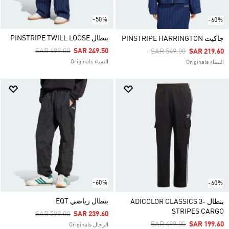
-50%
-60%
بنطال PINSTRIPE TWILL LOOSE
جاكيت PINSTRIPE HARRINGTON
Price Reduced From
To
SAR 499.00
SAR 249.50
Price Reduced From
To
SAR 549.00
SAR 219.60
النساء Originals
النساء Originals
-60%
-60%
بنطال رياضي EQT
بنطال ADICOLOR CLASSICS 3-
STRIPES CARGO
Price Reduced From
To
SAR 599.00
SAR 239.60
Price Reduced From
To
SAR 499.00
SAR 199.60
الرجال Originals