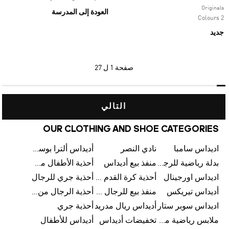
Originals
العودة إلى المدرسة
2 Colours
جديد
صفحة
1 ل 27
التالي
OUR CLOTHING AND SHOE CATEGORIES
اديداس سامبا
نادي النصر
أديداس ألترا بوست
بدلة رياضية للرجال من أديداس
منفذ بيع أديداس
أحذية الأطفال من أديداس
اديداس اورجينال
أحذية كرة القدم للرجال من أديداس
أحذية جري للرجال
أديداس تيريكس
منفذ بيع للرجال من أديداس
أحذية الرجال من أديداس
اديداس سوبر ستار
أديداس ريال مدريد
أحذية جري
ملابس رياضية من أديداس
تخفيضات أديداس
أديداس للأطفال