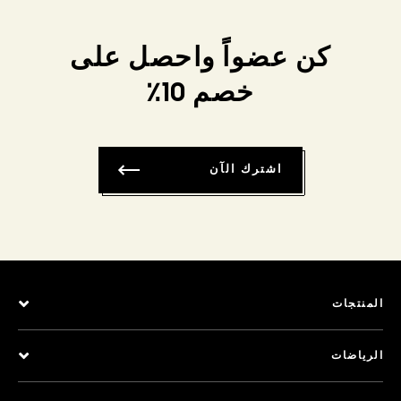
كن عضواً واحصل على
خصم 10٪
اشترك الآن
المنتجات
الرياضات