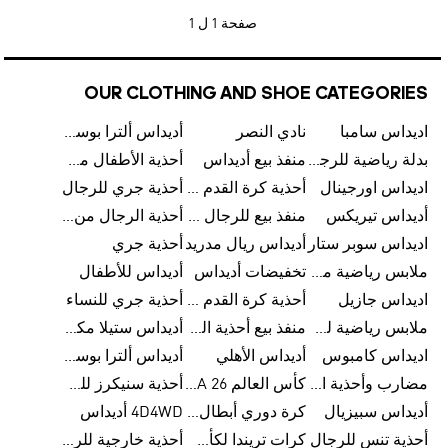
صفحة
1 ل 1
OUR CLOTHING AND SHOE CATEGORIES
اديداس سامبا
نادي النصر
أديداس ألترا بوست
بدلة رياضية للرجال من أديداس
منفذ بيع أديداس
أحذية الأطفال من أديداس
اديداس اورجينال
أحذية كرة القدم للرجال من أديداس
أحذية جري للرجال
أديداس تيريكس
منفذ بيع للرجال من أديداس
أحذية الرجال من أديداس
اديداس سوبر ستار
أديداس ريال مدريد
أحذية جري
ملابس رياضية من أديداس
تخفيضات أديداس
أديداس للأطفال
اديداس جازيل
أحذية كرة القدم من أديداس
أحذية جري للنساء
ملابس رياضية للأطفال من أديداس
منفذ بيع أحذية الرجال من أديداس
أديداس ستيلا مكارتني
اديداس كامبوس
أديداس الأهلي
أديداس ألترا بوست للنساء
مضارب وأحذية البادل من أديداس
كأس العالم FIFA 26™
أحذية سنيكرز للرجال من أديداس
أديداس سبيزيال
كرة دوري أبطال أوروبا من أديداس
4D4WD أديداس
أحذية تنس للرجال
كرات تريندا لكأس العالم FIFA 26™
أحذية خارجية للرجال