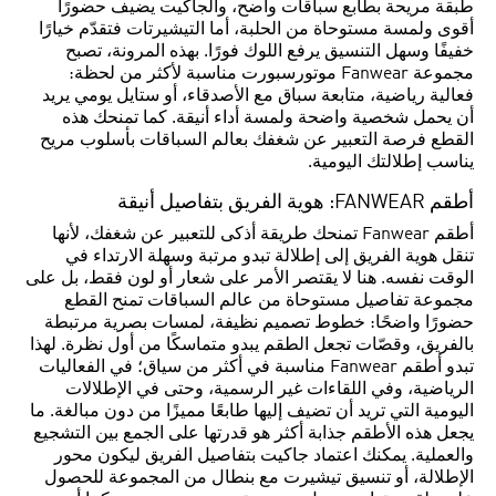
طبقة مريحة بطابع سباقات واضح، والجاكيت يضيف حضورًا
أقوى ولمسة مستوحاة من الحلبة، أما التيشيرتات فتقدّم خيارًا
خفيفًا وسهل التنسيق يرفع اللوك فورًا. بهذه المرونة، تصبح
مجموعة Fanwear موتورسبورت مناسبة لأكثر من لحظة:
فعالية رياضية، متابعة سباق مع الأصدقاء، أو ستايل يومي يريد
أن يحمل شخصية واضحة ولمسة أداء أنيقة. كما تمنحك هذه
القطع فرصة التعبير عن شغفك بعالم السباقات بأسلوب مريح
يناسب إطلالتك اليومية.
أطقم FANWEAR: هوية الفريق بتفاصيل أنيقة
أطقم Fanwear تمنحك طريقة أذكى للتعبير عن شغفك، لأنها
تنقل هوية الفريق إلى إطلالة تبدو مرتبة وسهلة الارتداء في
الوقت نفسه. هنا لا يقتصر الأمر على شعار أو لون فقط، بل على
مجموعة تفاصيل مستوحاة من عالم السباقات تمنح القطع
حضورًا واضحًا: خطوط تصميم نظيفة، لمسات بصرية مرتبطة
بالفريق، وقصّات تجعل الطقم يبدو متماسكًا من أول نظرة. لهذا
تبدو أطقم Fanwear مناسبة في أكثر من سياق؛ في الفعاليات
الرياضية، وفي اللقاءات غير الرسمية، وحتى في الإطلالات
اليومية التي تريد أن تضيف إليها طابعًا مميزًا من دون مبالغة. ما
يجعل هذه الأطقم جذابة أكثر هو قدرتها على الجمع بين التشجيع
والعملية. يمكنك اعتماد جاكيت بتفاصيل الفريق ليكون محور
الإطلالة، أو تنسيق تيشيرت مع بنطال من المجموعة للحصول