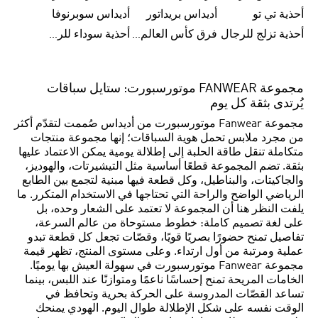
أحذية تي تو
أديداس بريداتور
أديداس سوبرنوفا
أحذية تزلج للرجال
فرق كأس العالم FIFA 26™
أحذية سوداء للرجال
مجموعة FANWEAR موتورسبورت: ستايل سباقات
يُرتدى بثقة كل يوم
مجموعة Fanwear موتورسبورت من أديداس صُممت لتقدّم أكثر
من مجرد ملابس تحمل هوية السباقات؛ إنها مجموعة منتجات
متكاملة تنقل طاقة الحلبة إلى إطلالة يومية يمكن الاعتماد عليها
بثقة. تضم المجموعة قطعًا أساسية مثل التيشيرتات، والهوديز،
والجاكيتات، والبناطيل، وكل قطعة فيها مبنية لتجمع بين الطابع
الرياضي الواضح والراحة التي تحتاجها في الاستخدام المتكرر. ما
يلفت النظر هنا أن المجموعة لا تعتمد على الشعار وحده، بل
على لغة تصميم كاملة: خطوط مستوحاة من عالم السرعة،
تفاصيل تمنح حضورًا بصريًا قويًا، وقصّات تجعل كل قطعة تبدو
عملية ومرتبة من أول ارتداء. وعلى مستوى المنتج، تظهر قيمة
مجموعة Fanwear موتورسبورت في سهولة العيش بها يوميًا.
الخامات المريحة تمنح إحساسًا ناعمًا ومتوازنًا عند اللبس، بينما
تساعد القصّات المدروسة على الحركة بحرية وتحافظ في
الوقت نفسه على شكل الإطلالة طوال اليوم. الهودي يمنحك