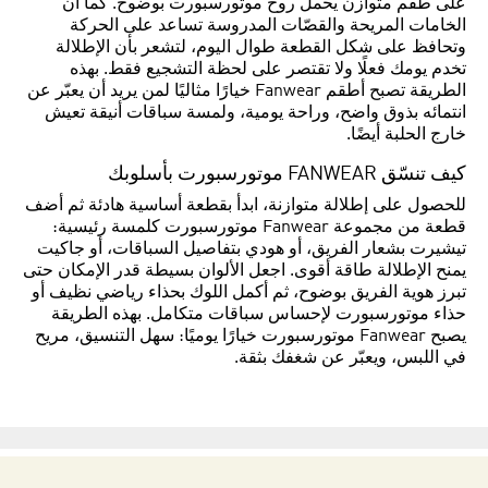
على طقم متوازن يحمل روح موتورسبورت بوضوح. كما أن
الخامات المريحة والقصّات المدروسة تساعد على الحركة
وتحافظ على شكل القطعة طوال اليوم، لتشعر بأن الإطلالة
تخدم يومك فعلًا ولا تقتصر على لحظة التشجيع فقط. بهذه
الطريقة تصبح أطقم Fanwear خيارًا مثاليًا لمن يريد أن يعبّر عن
انتمائه بذوق واضح، وراحة يومية، ولمسة سباقات أنيقة تعيش
خارج الحلبة أيضًا.
كيف تنسّق FANWEAR موتورسبورت بأسلوبك
للحصول على إطلالة متوازنة، ابدأ بقطعة أساسية هادئة ثم أضف
قطعة من مجموعة Fanwear موتورسبورت كلمسة رئيسية:
تيشيرت بشعار الفريق، أو هودي بتفاصيل السباقات، أو جاكيت
يمنح الإطلالة طاقة أقوى. اجعل الألوان بسيطة قدر الإمكان حتى
تبرز هوية الفريق بوضوح، ثم أكمل اللوك بحذاء رياضي نظيف أو
حذاء موتورسبورت لإحساس سباقات متكامل. بهذه الطريقة
يصبح Fanwear موتورسبورت خيارًا يوميًا: سهل التنسيق، مريح
في اللبس، ويعبّر عن شغفك بثقة.