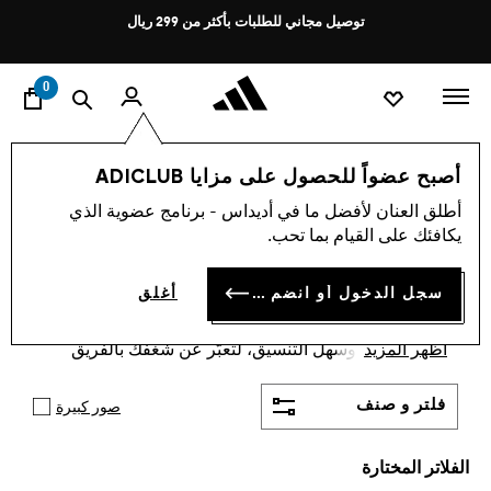
ا
Pause
توصيل مجاني للطلبات بأكثر من 299 ريال
promotion
rotation
0
Fanwear
الرياضات
موتورسبورت
أصبح عضواً للحصول على مزايا ADICLUB
الأطفال · شورتات
·
مجموعة
أطلق العنان لأفضل ما في أديداس - برنامج عضوية الذي
يكافئك على القيام بما تحب.
FANWEAR موتورسبورت
(1)
سجل الدخول أو انضم الآن
أغلق
مجموعة Fanwear موتورسبورت هي مجموعة منتجات
مبتكرة وأصلية من أديداس يجمع هوية السباقات مع
أظهر المزيد
تصميم مريح وسهل التنسيق، لتعبّر عن شغفك بالفريق
بإطلالة واثقة في كل يوم.
فلتر و صنف
صور كبيرة
الفلاتر المختارة