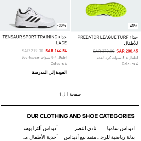
-30%
-45%
حذاء TENSAUR SPORT TRAINING
حذاء PREDATOR LEAGUE TURF
LACE
للأطفال
Price Reduced From
To
SAR 219.00
SAR 144.54
Price Reduced From
To
SAR 379.00
SAR 208.45
اطفال 4-8 سنوات Sportswear
اطفال 4-8 سنوات كرة القدم
4 Colours
4 Colours
العودة إلى المدرسة
صفحة
1 ل 1
OUR CLOTHING AND SHOE CATEGORIES
اديداس سامبا
نادي النصر
أديداس ألترا بوست
بدلة رياضية للرجال من أديداس
منفذ بيع أديداس
أحذية الأطفال من أديداس