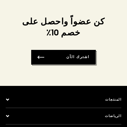
كن عضواً واحصل على
خصم 10٪
اشترك الآن
المنتجات
الرياضات