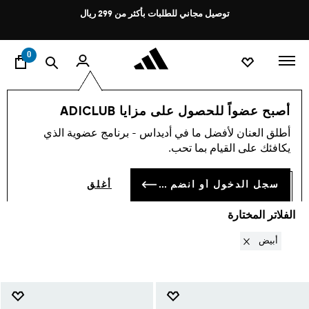
ا
Pause
توصيل مجاني للطلبات بأكثر من 299 ريال
promotion
rotation
0
الأطفال
الأحدث والأكثر رواجًا
الأكثر مبيعًا⭐
أصبح عضواً للحصول على مزايا ADICLUB
أبيض
·
الأكثر مبيعًا⭐
أطلق العنان لأفضل ما في أديداس - برنامج عضوية الذي
(4)
يكافئك على القيام بما تحب.
فلتر و صنف
صور كبيرة
سجل الدخول أو انضم الآن
أغلق
الفلاتر المختارة
Remove filter Currently Refined by ألوان: أبيض
أبيض