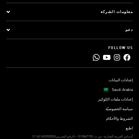
معلومات الشركة
دعم
FOLLOW US
إعدادات البيانات
Saudi Arabia
إعدادات ملفات الكوكيز
سياسة الخصوصيّة
الشروط والأحكام
اطبع
311621652900003أديداس العربية التجارية - س ت: 1010867150 – الرقم الضريبي