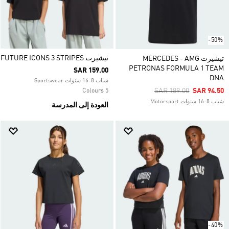
-50%
تيشيرت FUTURE ICONS 3 STRIPES
تيشيرت MERCEDES - AMG
PETRONAS FORMULA 1 TEAM
SAR 159.00
DNA
شباب 8-16 سنوات Sportswear
Price Reduced From
To
SAR 189.00
SAR 94.50
5 Colours
شباب 8-16 سنوات Motorsport
العودة إلى المدرسة
-40%