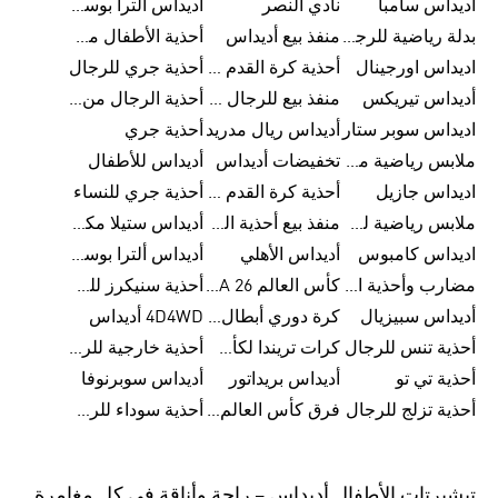
اديداس سامبا
نادي النصر
أديداس ألترا بوست
بدلة رياضية للرجال من أديداس
منفذ بيع أديداس
أحذية الأطفال من أديداس
اديداس اورجينال
أحذية كرة القدم للرجال من أديداس
أحذية جري للرجال
أديداس تيريكس
منفذ بيع للرجال من أديداس
أحذية الرجال من أديداس
اديداس سوبر ستار
أديداس ريال مدريد
أحذية جري
ملابس رياضية من أديداس
تخفيضات أديداس
أديداس للأطفال
اديداس جازيل
أحذية كرة القدم من أديداس
أحذية جري للنساء
ملابس رياضية للأطفال من أديداس
منفذ بيع أحذية الرجال من أديداس
أديداس ستيلا مكارتني
اديداس كامبوس
أديداس الأهلي
أديداس ألترا بوست للنساء
مضارب وأحذية البادل من أديداس
كأس العالم FIFA 26™
أحذية سنيكرز للرجال من أديداس
أديداس سبيزيال
كرة دوري أبطال أوروبا من أديداس
4D4WD أديداس
أحذية تنس للرجال
كرات تريندا لكأس العالم FIFA 26™
أحذية خارجية للرجال
أحذية تي تو
أديداس بريداتور
أديداس سوبرنوفا
أحذية تزلج للرجال
فرق كأس العالم FIFA 26™
أحذية سوداء للرجال
تيشيرتات الأطفال أديداس – راحة وأناقة في كل مغامرة