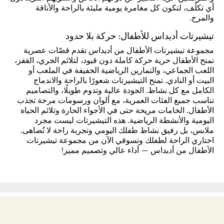
أي تكلّف، لتكون كل مغامرة يومية مليئة بالراحة والأناقة
والمرح.
تيشيرتات أديداس للأطفال: حركة بلا حدود
مجموعة تيشيرتات الأطفال من أديداس تقدم قصّات عصرية
تمنح الأطفال حرية حركة كاملة دون قيود، لتلائم الجري، القفز،
اللعب الجماعي، والتمارين الرياضية الخفيفة في الملعب أو
البيت أو النادي. تمنح التيشيرتات شعورًا بالراحة والاندماج
الكامل مع كل نشاط. الجودة عالية وتدوم طويلًا، والتصاميم
تناسب جميع الفئات العمرية، مع ألوان ورسومات مرحة تجذب
الأطفال. الخامات مريحة حتى في الأجواء الحارة وتلائم الحياة
اليومية والأنشطة الرياضية. هذه التيشيرتات ليست مجرد
ملابس، بل رفيق نشاط طفلك اليومي وتجربة راحة لا تُضاهى.
اختاري الراحة لطفلك وتسوقي الآن من مجموعة تيشيرتات
الأطفال من أديداس — أداء عالي وتصميم مميز!