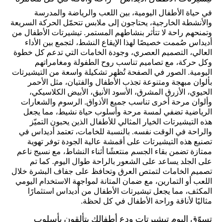
في حياة الأطفال اليومية، بين اللعب والرياضة والمدرسة
والأنشطة الخارجية، يحتاجون إلى ملابس تتحمّل الحركة السريعة
وتمنحهم راحة لا تتأثر بنشاطهم المستمر. تيشيرتات الأطفال من
أديداس صُممت خصيصًا لهذا الإيقاع النشط، لتجمع بين الأداء
العالي، التصميم العصري، وجودة الخامات التي تدعم كل خطوة
وكل حركة، مع تصاميم تناسب روح الطفولة ومغامراتهم
اليومية. الصور في الصفحة تُظهر تشكيلة واسعة من التيشيرتات
بألوان مبهجة ومتنوعة تجذب الأطفال والفتيان، مثل الأحمر
الحيوي، الأزرق المشرق، الأسود الأنيق، الأبيض الكلاسيكي،
وألوان مرحة أخرى تناسب جميع الأذواق. الرسوم والشعارات
الرياضية تضفي لمسة مرحة وأسلوب حياة نشيط، مما يجعل
هذه التيشيرتات الخيار المثالي للأطفال الذين يحبون التميّز
والراحة في الوقت نفسه. بالنسبة للخامات، تعتمد أديداس في
تصنيع هذه التيشيرتات على أقمشة عالية الجودة توفر تهوية
ممتازة تضمن بقاء الجسم منتعشًا أثناء النشاط، مع نسيج ناعم
على الجلد يساعد على الشعور بالراحة طوال اليوم. كما تم
تصميم الخامات لتمتص العرق وتحافظ على جفاف البشرة خلال
اللعب أو التمارين، مع ضمان المتانة لمواجهة الاستخدام اليومي
المكثف، مما يجعل تيشيرتات الأطفال من أديداس استثمارًا
مثاليًا لأناقة وراحة الأطفال في كل لحظة.
تسوّق اليوم تيشيرتات ودع أطفالك يتألقون بأسلوب