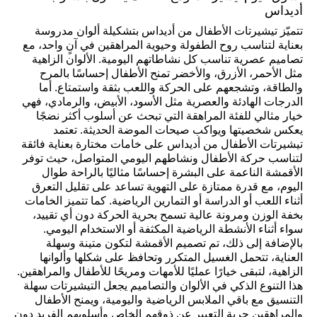
أديداس
تتميّز تيشيرتات الأطفال من أديداس بتشكيلة ألوان مدروسة
بعناية لتناسب روح الطفولة وحيوية المراهقين في آنٍ واحد، مع
تصاميم عصرية تناسب كل نشاطاتهم اليومية. الألوان الزاهية
مثل الأحمر، الأزرق، والأخضر تمنح الأطفال إحساسًا بالمرح
والطاقة، وتشجعهم على الحركة واللعب بثقة واستمتاع. أما
الدرجات الهادئة والعصرية مثل الأسود، الأبيض، والرمادي، فهي
خيار مثالي للفئة المراهقة التي تبحث عن أسلوب أكثر نضجًا
يعكس شخصيتها ويواكب صيحات الموضة الحديثة. تعتمد
تيشيرتات الأطفال من أديداس على خامات مختارة بعناية فائقة
لتناسب حركة الأطفال ونشاطهم اليومي المتواصل، حيث توفر
الأقمشة الناعمة على البشرة إحساسًا مثاليًا بالراحة طوال
اليوم، مع قدرة ممتازة على التهوية تساعد على تقليل التعرق
أثناء اللعب أو الدراسة أو التمارين الرياضية. كما تتميز الخامات
بخفة الوزن ومرونة عالية تسمح بحرية الحركة دون أي تقييد،
سواء أثناء الأنشطة الرياضية المكثفة أو الاستخدام اليومي.
بالإضافة إلى ذلك، تم تصميم الأقمشة لتكون متينة وسهلة
العناية، تتحمل الغسيل المتكرر وتحافظ على شكلها وألوانها
الزاهية، لتبقى خيارًا عمليًا للأمهات ومريحًا للأطفال والمراهقين.
هذا التنوع الذكي في الألوان والتصاميم يجعل التيشيرتات سهلة
التنسيق مع باقي الملابس الرياضية واليومية، ويمنح الأطفال
والمراهقين حرية التعبير عن ذوقهم الخاص وأسلوبهم الفريد دون