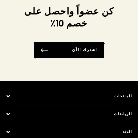
كن عضواً واحصل على
خصم 10٪
اشترك الآن
المنتجات
الرياضات
الفئة