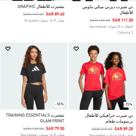
تيشيرت للأطفال GRAPHIC
تي شيرت ديزني ميكي ماوس
للأطفال
Price Reduced From
To
SAR 149.00
SAR 89.40
Price Reduced From
To
SAR 159.00
SAR 111.30
شباب 8-16 سنوات Originals
اطفال 4-8 سنوات Sportswear
2 Colours
-50%
-25%
تيشيرت TRAINING ESSENTIALS
تي شيرت جرافيكي للأطفال
GLAM PRINT
برسومات طعام.
Price Reduced From
To
SAR 159.00
SAR 79.50
Price Reduced From
To
SAR 119.00
SAR 89.25
شباب 8-16 سنوات Sportswear
شباب 8-16 سنوات Sportswear