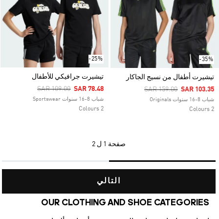
-25%
-35%
تيشيرت جرافيكي للأطفال
تيشيرت أطفال من نسيج الجاكار
Price Reduced From
To
SAR 109.00
SAR 78.48
Price Reduced From
To
SAR 159.00
SAR 103.35
شباب 8-16 سنوات Sportswear
شباب 8-16 سنوات Originals
2 Colours
2 Colours
صفحة
1 ل 2
التالي
OUR CLOTHING AND SHOE CATEGORIES