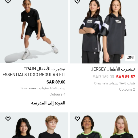
-45%
تيشيرت للأطفال TRAIN
تيشيرت للأطفال JERSEY
ESSENTIALS LOGO REGULAR FIT
Price Reduced From
To
SAR 169.00
SAR 89.57
SAR 89.00
شباب 8-16 سنوات Originals
شباب 8-16 سنوات Sportswear
2 Colours
4 Colours
العودة إلى المدرسة