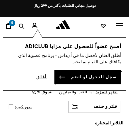
ا
Pause
توصيل مجاني للطلبات بأكثر من 299 ريال
promotion
rotation
0
الأطفال
ملابس
تيشرتات
أصبح عضواً للحصول على مزايا ADICLUB
أسود + أحمر + أصفر
·
تيشيرتات
أطلق العنان لأفضل ما في أديداس - برنامج عضوية الذي
يكافئك على القيام بما تحب.
الأطفال
(79)
سجل الدخول أو انضم الآن
أغلق
اكتشف تيشيرتات الأطفال بألوان زاهية تناسب الصغار
والمراهقين، خامات مريحة، تصاميم عملية وأناقة يومية
أظهر المزيد
وعصرية، مثالية للعب والتمارين — تسوق الآن!
فلتر و صنف
صور كبيرة
الفلاتر المختارة