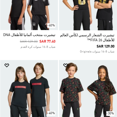
-40%
تيشيرت منتخب ألمانيا للأطفال DNA
تيشيرت الشعار الرسمي لكأس العالم
للأطفال FIFA 26™
Price Reduced From
To
SAR 129.00
SAR 77.40
SAR 129.00
شباب 8-16 سنوات كرة القدم
شباب 8-16 سنوات Originals
-40%
-30%