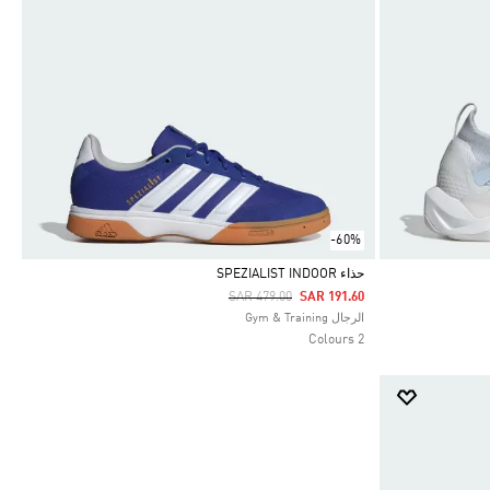
-60%
حذاء SPEZIALIST INDOOR
Price Reduced From
To
SAR 479.00
SAR 191.60
Selected
الرجال Gym & Training
2 Colours