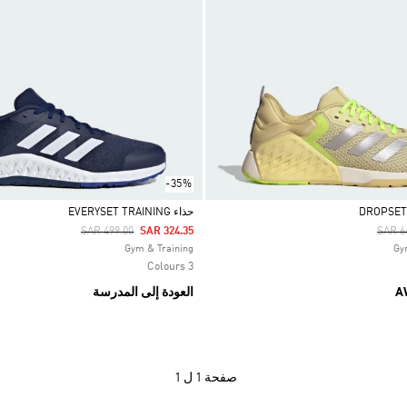
-35%
حذاء EVERYSET TRAINING
Price Reduced From
To
Price
SAR 499.00
SAR 324.35
SAR 6
Selected
Gym & Training
3 Colours
A
العودة إلى المدرسة
صفحة
1 ل 1