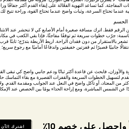
لمفاجئة. كما تساعد التهوية الفعّالة على إبقاء القدم أكثر جفافًا وراح
ة عندما تحتاج السرعة، وثبات واضح عندما تحتاج القوة، وراحة تتيح لك 
 الحسم
ن الرقم فقط. اترك مسافة صغيرة أمام الأصابع كي لا تنحشر عند الانثن
سمة: جرّب خطوات سريعة ثم توقفًا مفاجئًا، فإذا بقي الكعب في مكانه 
تشعر بالاستقرار من دون فقدان الراحة. اربِط الأربطة بتدرّج؛ ثابتًا قر
 انتقالًا جانبيًا قصيرًا ثم قفزتين خفيفتين واندفاعًا أماميًا مع رجوع س
ة والأوزان، فابحث عن قاعدة أكثر ثباتًا ودعم جانبي واضح كي تبقى الق
دم لتسهيل الخطوات السريعة والقفزات القصيرة مع بقاء التماسك حاضر
ثر من المعتاد، أو تآكل واضح في النعل عند الجوانب ومقدمة القدم. ول
ا عن الشمس المباشرة، ومع إراحة الحذاء يومًا بين الحصص عند الإم
واحصل على خصم 10٪
اشترك الآن