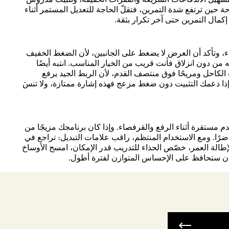
ة حين ترتفع شدة التمرين، فتقلّ الحاجة للتعديل المستمر أثناء
إكمال التمرين حتى آخر تكرار بثقة.
اء، وتأكد أن العرض لا يضغط على الجانبين، لأن الضغط الخفيف
من دون انزلاق فأنت قريب من الخيار المناسب. انتبه أيضًا
ب الكاحل ومريحًا فوق منتصف القدم، لأن الربط الجيد يرفع
ريع؛ إذا دعمك التثبيت دون ضغط مزعج فهذه إشارة ممتازة، ولا تنسَ
دم مستقرة أثناء الرفع والقرفصاء. وإذا كان برنامجك مزيجًا من
ًا. ومع الاستخدام المنتظم، راقب علامات التبديل: تراجع في
إطالة العمر، خصّص الحذاء للتدريب قدر الإمكان، امسح الأوساخ
كان ستحافظ على الإحساس المتوازن لفترة أطول.