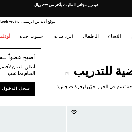
Pause
توصيل مجاني للطلبات بأكثر من 299 ريال
promotion
rotation
موقع أديداس الرسمي Saudi Arabia
النساء
الأطفال
الرياضات
اسلوب حياة
أوتلي
أصبح عضواً للحصول
أطلق العنان لأفضل
ية للتدريب
القيام بما تحب.
(7)
احة تدوم في الجيم. جرّبها بحركات جانبية