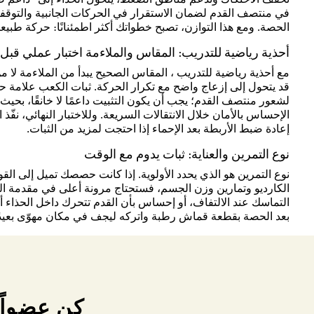
في منتصف القدم لضمان الاستقرار في الحركات الجانبية والتوقفات ا
الحصة. ومع هذا التوازن، تصبح خطواتك أكثر اطمئنانًا: حركة طبيعي
أحذية رياضية للتدريب: المقاس والملاءمة اختبار عملي قبل
مع أحذية رياضية للتدريب ، المقاس الصحيح يبدأ من الملاءمة لا م
قد يتحول إلى إزعاج واضح مع تكرار الحركة. ثبات الكعب علامة حا
لشعور منتصف القدم؛ يجب أن يكون التثبيت داعمًا لا خانقًا، بحيث 
الإحساس بالأمان خلال الانتقالات السريعة. وللاختبار النهائي، نفّذ
إعادة ضبط الأربطة بعد الإحماء إذا احتجت لمزيد من الثبات.
نوع التمرين والعناية: ثبات يدوم مع الوقت
نوع التمرين هو الذي يحدد الأولوية. إذا كانت حصصك تميل إلى القو
الكارديو وتمارين وزن الجسم، فستحتاج مرونة أعلى في مقدمة الق
التماسك عند الالتفاف، أو إحساس بأن القدم تتحرك داخل الحذاء أك
بعد الحصة بقطعة قماش رطبة واتركه ليجف في مكان مهوّى بعيدً
كن عضواً 