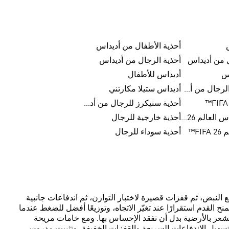
أحذية الأطفال من أديداس
ل من أديداس
أحذية الرجال من أديداس
س
أديداس للأطفال
منفذ بيع أحذية الرجال من أديداس
أديداس ستيلا مكارتني
أحذية سنيكرز للرجال من أديداس
كرات تريندا لكأس العالم FIFA 26™
أحذية خارجية للرجال
FI™
أحذية سوداء للرجال
 النبض، ثم قفزات قصيرة لاختبار التوازن، ثم اندفاعات جانبية
نح القدم استقرارًا عند تغيّر الاتجاه، وتوزيعًا أفضل للضغط عندما
شعر بالأرضية بدل أن تفقد الإحساس بها. ومع خامات مريحة
تسهيل الاندفاعات السريعة والقفزات الخفيفة، وتثبيت مدروس