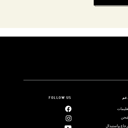
عم
FOLLOW US
عليمات
حن
رجاع واستبدال