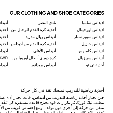
OUR CLOTHING AND SHOE CATEGORIES
اديداس سامبا
نادي النصر
أديدا
اديداس اورجينال
أحذية كرة القدم للرجال من أديداس
أحذية
اديداس سوبر ستار
أديداس ريال مدريد
أحذي
اديداس جازيل
أحذية كرة القدم من أديداس
أحذية
اديداس كامبوس
أديداس الأهلي
أديدا
أديداس سبيزيال
كرة دوري أبطال أوروبا من أديداس
4D4WD أد
أحذية تي تو
أديداس بريداتور
أديدا
أحذية رياضية للتدريب تمنحك ثقة في كل حركة
حين تختار أحذية رياضية للتدريب من أديداس، فأنت تختار أداة عمل
تتطلب ثباتًا فوريًا، ثم تكرارات قوة تحتاج قاعدة مستقرة كي تُنفَّ
تنتقل من حركة إلى أخرى دون توقف. ومع إحساس قريب من الأرض، 
تُخفف الاحتكاك وتدعم مناطق الضغط، يتحول الحذاء إلى “داعم ص