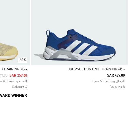
-60%
حذاء DROPSET CONTROL TRAINING
حذاء DROPSET 3 TRAINING
 Reduced From
To
49.00
SAR 259.60
SAR 499.00
Selected
Selected
الرجال Gym & Training
النساء Gym & Training
4 Colours
8 Colours
WARD WINNER