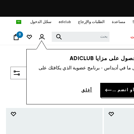
ا
مساعدة
الطلبات والإرجاع
adiclub
سجّل الدخول
0
ت
 على مزايا ADICLUB
 ما في أديداس - برنامج عضوية الذي يكافئك على
فلتر و صنف
سجل الدخول أو انضم الآن
أغلق