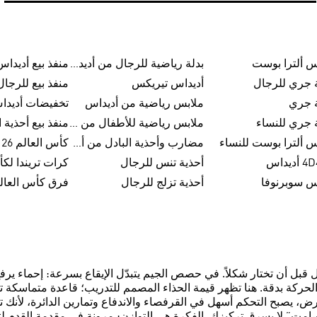
س ألترا بوست
بدلة رياضية للرجال من أديداس
منفذ بيع أديداس
 جري للرجال
أديداس تيريكس
منفذ بيع للرجا
ة جري
ملابس رياضية من أديداس
تخفيضات أديدا
 جري للنساء
ملابس رياضية للأطفال من أديداس
س ألترا بوست للنساء
مضارب وأحذية البادل من أديداس
كأس العالم FIFA 26™
يداس
أحذية تنس للرجال
س سوبرنوفا
أحذية تزلج للرجال
فرق كأس العالم FA 26
 قبل أن تختار شكلاً. في حصص الجيم يتبدّل الإيقاع بسرعة: إحماء يرفع
ذ الحركة بدقة. هنا تظهر قيمة الحذاء المصمم للتدريب؛ قاعدة متماسكة تم
يصبح التحكم أسهل في القرفصاء والاندفاع وتمارين الدائرة، لأنك ت
امت” لا يسرق تركيزك. الفكرة هي التوازن: مرونة في مقدمة القدم ل