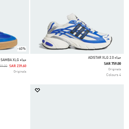
-60%
حذاء ADISTAR XLG 2.0
حذاء SAMBA XLG
SAR 759.00
 Reduced From
To
99.00
SAR 239.60
Selected
Originals
Originals
4 Colours