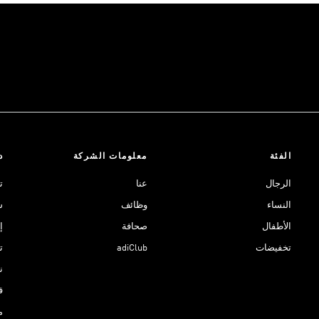
الفئة
معلومات الشركة
د
الرجال
عنا
ت
النساء
وظائف
ش
الأطفال
صحافة
إ
تخفيضات
adiClub
ت
نادي 
ق
م