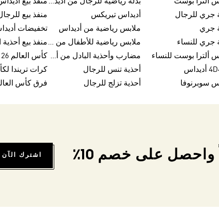
س ألترا بوست
بدلة رياضية للرجال من أديداس
منفذ بيع أديداس
 جري للرجال
أديداس تيريكس
منفذ بيع للرجا
ة جري
ملابس رياضية من أديداس
تخفيضات أديدا
 جري للنساء
ملابس رياضية للأطفال من أديداس
س ألترا بوست للنساء
مضارب وأحذية البادل من أديداس
كأس العالم FIFA 26™
يداس
أحذية تنس للرجال
س سوبرنوفا
أحذية تزلج للرجال
فرق كأس العالم FA 26
واحصل على خصم 10٪
اشترك الآن