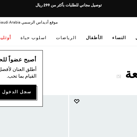
Pause
توصيل مجاني للطلبات بأكثر من 299 ريال
promotion
rotation
موقع أديداس الرسمي Saudi Arabia
النساء
الأطفال
الرياضات
اسلوب حياة
أوتلي
أصبح عضواً للحصول
أطلق العنان لأفضل
عة
القيام بما تحب.
(5)