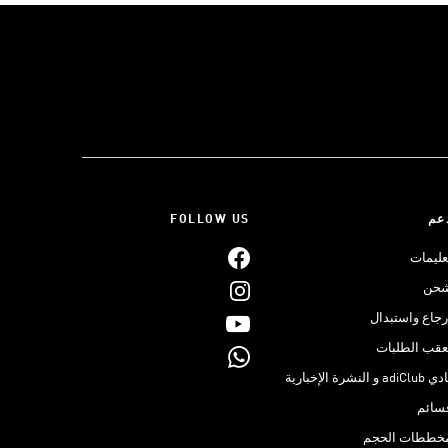
عم
FOLLOW US
عليمات
حن
رجاع واستبدال
عقب الطلبات
adiClub و النشرة الإخبارية
سائم
خططات الحجم