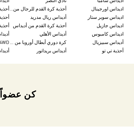
اديداس سامبا
نادي النصر
أديدا
اديداس اورجينال
أحذية كرة القدم للرجال من أديداس
أحذية
اديداس سوبر ستار
أديداس ريال مدريد
أحذي
اديداس جازيل
أحذية كرة القدم من أديداس
أحذية
اديداس كامبوس
أديداس الأهلي
أديدا
أديداس سبيزيال
كرة دوري أبطال أوروبا من أديداس
4D4WD أد
أحذية تي تو
أديداس بريداتور
أديدا
كن عضواً 