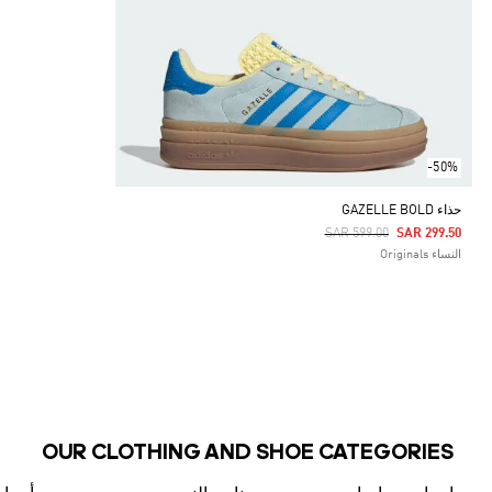
-50%
حذاء GAZELLE BOLD
Price Reduced From
To
SAR 599.00
SAR 299.50
النساء Originals
OUR CLOTHING AND SHOE CATEGORIES