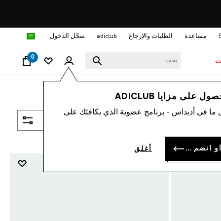
ا
مساعدة
الطلبات والإرجاع
adiclub
سجّل الدخول
0
ت
 على مزايا ADICLUB
 ما في أديداس - برنامج عضوية الذي يكافئك على
فلتر و صنف
سجل الدخول أو انضم الآن
أغلق