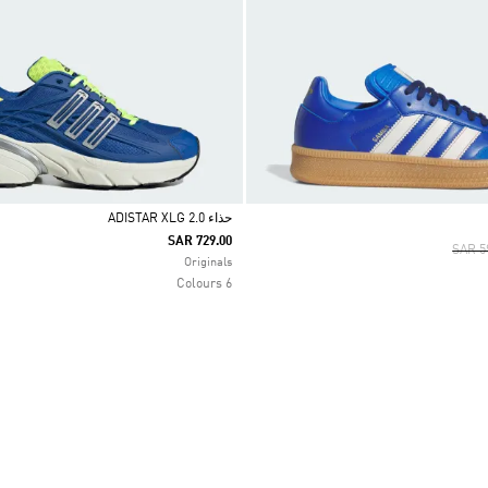
حذاء ADISTAR XLG 2.0
SAR 729.00
Price
SAR 5
Selected
Originals
6 Colours