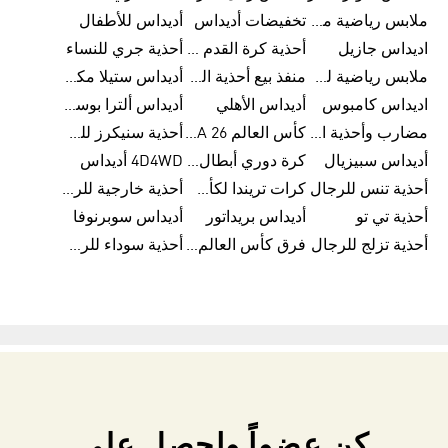
ملابس رياضية من أديداس
تخفيضات أديداس
أديداس للأطفال
اديداس جازيل
أحذية كرة القدم من أديداس
أحذية جري للنساء
ملابس رياضية للأطفال من أديداس
منفذ بيع أحذية الرجال من أديداس
أديداس ستيلا مكارتني
اديداس كامبوس
أديداس الأهلي
أديداس ألترا بوست للنساء
مضارب وأحذية البادل من أديداس
كأس العالم FIFA 26™
أحذية سنيكرز للرجال من أديداس
أديداس سبيزيال
كرة دوري أبطال أوروبا من أديداس
4D4WD أديداس
أحذية تنس للرجال
كرات تريندا لكأس العالم FIFA 26™
أحذية خارجية للرجال
أحذية تي تو
أديداس بريداتور
أديداس سوبرنوفا
أحذية تزلج للرجال
فرق كأس العالم FIFA 26™
أحذية سوداء للرجال
كن عضواً واحصل على