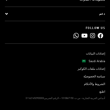
دعم
FOLLOW US
إعدادات البيانات
Saudi Arabia
إعدادات ملفات الكوكيز
سياسة الخصوصيّة
الشروط والأحكام
اطبع
311621652900003أديداس العربية التجارية - س ت: 1010867150 – الرقم الضريبي