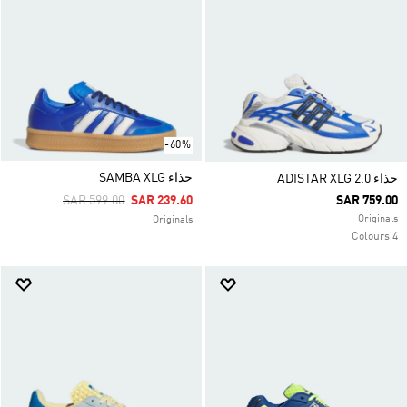
-60%
حذاء SAMBA XLG
حذاء ADISTAR XLG 2.0
Price Reduced From
To
SAR 599.00
SAR 239.60
SAR 759.00
Originals
Originals
4 Colours