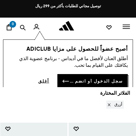
ا
Pause
توصيل مجاني للطلبات بأكثر من 299 ريال
promotion
rotation
0
النساء
الأحدث والأكثر رواجًا
أحذية مرتفعة
أصبح عضواً للحصول على مزايا ADICLUB
أزرق
·
أحذية مرتفعة
أطلق العنان لأفضل ما في أديداس - برنامج عضوية الذي
(4)
يكافئك على القيام بما تحب.
فلتر و صنف
صور كبيرة
سجل الدخول أو انضم الآن
أغلق
الفلاتر المختارة
Remove filter Currently Refined by ألوان: أزرق
أزرق