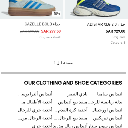
-50%
حذاء GAZELLE BOLD
حذاء ADISTAR XLG 2.0
Price Reduced From
To
SAR 599.00
SAR 299.50
SAR 729.00
Originals
النساء Originals
6 Colours
صفحة
1 ل 1
OUR CLOTHING AND SHOE CATEGORIES
اديداس سامبا
نادي النصر
أديداس ألترا بوست
بدلة رياضية للرجال من أديداس
منفذ بيع أديداس
أحذية الأطفال من أديداس
اديداس اورجينال
أحذية كرة القدم للرجال من أديداس
أحذية جري للرجال
أديداس تيريكس
منفذ بيع للرجال من أديداس
أحذية الرجال من أديداس
اديداس سوبر ستار
أديداس ريال مدريد
أحذية جري