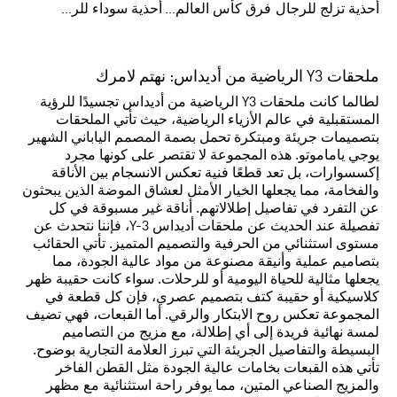
أحذية تزلج للرجال
فرق كأس العالم FIFA 26™
أحذية سوداء للرجال
ملحقات Y3 الرياضية من أديداس: نهتم لامرك
لطالما كانت ملحقات Y3 الرياضية من أديداس تجسيدًا للرؤية
المستقبلية في عالم الأزياء الرياضية، حيث تأتي الملحقات
بتصميمات جريئة ومبتكرة تحمل بصمة المصمم الياباني الشهير
يوجي ياماموتو. هذه المجموعة لا تقتصر على كونها مجرد
إكسسوارات، بل تعد قطعًا فنية تعكس الانسجام بين الأناقة
والفخامة، مما يجعلها الخيار الأمثل لعشاق الموضة الذين يبحثون
عن التفرد في تفاصيل إطلالاتهم. أناقة غير مسبوقة في كل
تفصيلة عند الحديث عن ملحقات أديداس Y-3، فإننا نتحدث عن
مستوى استثنائي من الحرفية والتصميم المتميز. تأتي الحقائب
بتصاميم عملية وأنيقة مصنوعة من مواد عالية الجودة، مما
يجعلها مثالية للحياة اليومية أو للرحلات. سواء كانت حقيبة ظهر
كلاسيكية أو حقيبة كتف بتصميم عصري، فإن كل قطعة في
المجموعة تعكس روح الابتكار والرقي. أما القبعات، فهي تضيف
لمسة نهائية فريدة إلى أي إطلالة، مع مزيج من التصاميم
البسيطة والتفاصيل الجريئة التي تبرز العلامة التجارية بوضوح.
تأتي هذه القبعات بخامات عالية الجودة مثل القطن الفاخر
والمزيج الصناعي المتين، مما يوفر راحة استثنائية مع مظهر