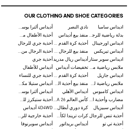
OUR CLOTHING AND SHOE CATEGORIES
اديداس سامبا
نادي النصر
أديداس ألترا بوست
بدلة رياضية للرجال من أديداس
منفذ بيع أديداس
أحذية الأطفال من أديداس
اديداس اورجينال
أحذية كرة القدم للرجال من أديداس
أحذية جري للرجال
أديداس تيريكس
منفذ بيع للرجال من أديداس
أحذية الرجال من أديداس
اديداس سوبر ستار
أديداس ريال مدريد
أحذية جري
ملابس رياضية من أديداس
تخفيضات أديداس
أديداس للأطفال
اديداس جازيل
أحذية كرة القدم من أديداس
أحذية جري للنساء
ملابس رياضية للأطفال من أديداس
منفذ بيع أحذية الرجال من أديداس
أديداس ستيلا مكارتني
اديداس كامبوس
أديداس الأهلي
أديداس ألترا بوست للنساء
مضارب وأحذية البادل من أديداس
كأس العالم FIFA 26™
أحذية سنيكرز للرجال من أديداس
أديداس سبيزيال
كرة دوري أبطال أوروبا من أديداس
4D4WD أديداس
أحذية تنس للرجال
كرات تريندا لكأس العالم FIFA 26™
أحذية خارجية للرجال
أحذية تي تو
أديداس بريداتور
أديداس سوبرنوفا