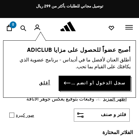
ا
Pause
توصيل مجاني للطلبات بأكثر من 299 ريال
promotion
rotation
0
Y-3
اسلوب حياة
العلامات التجارية
إكسسوارات
أصبح عضواً للحصول على مزايا ADICLUB
الرجال · حقائب
·
ملحقات Y3
أطلق العنان لأفضل ما في أديداس - برنامج عضوية الذي
يكافئك على القيام بما تحب.
الرياضية
(1)
سجل الدخول أو انضم الآن
أغلق
استكشف مجموعة ملحقات Y3 الرياضية من أديداس التي
تمزج بين التصميم العصري والابتكار التكنولوجي. اكتشف
أظهر المزيد
حقائب، وأحذية، وقبعات بتوقيع يعكس جوهر الأناقة
الرياضية الحديثة.
فلتر و صنف
صور كبيرة
الفلاتر المختارة