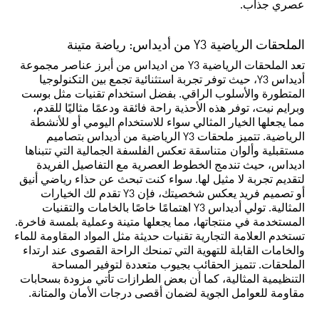
عصري جذاب.
الملحقات الرياضية Y3 من أديداس: رياضة متينة
تعد الملحقات الرياضية Y3 من اديداس من أبرز عناصر مجموعة
أديداس Y3، حيث توفر تجربة استثنائية تجمع بين التكنولوجيا
المتطورة والأسلوب الراقي. بفضل استخدام تقنيات مثل بوست
وبرايم نيت، توفر هذه الأحذية راحة فائقة ودعمًا مثاليًا للقدم،
مما يجعلها الخيار المثالي سواء للاستخدام اليومي أو للأنشطة
الرياضية. تتميز ملحقات Y3 الرياضية من أديداس بتصاميم
مستقبلية وألوان متناسقة تعكس الفلسفة الجمالية التي تتبناها
اديداس، حيث تندمج الخطوط العصرية مع التفاصيل الفريدة
لتقديم تجربة لا مثيل لها. سواء كنت تبحث عن حذاء رياضي أنيق
أو تصميم فريد يعكس شخصيتك، فإن Y3 تقدم لك الخيارات
المثالية. تولي أديداس Y3 اهتمامًا خاصًا بالخامات والتقنيات
المستخدمة في منتجاتها، مما يجعلها متينة وعملية بلمسة فاخرة.
تستخدم العلامة التجارية تقنيات حديثة مثل المواد المقاومة للماء
والخامات القابلة للتهوية التي تمنحك الراحة القصوى عند ارتداء
الملحقات. تتميز الحقائب بجيوب متعددة لتوفير المساحة
التنظيمية المثالية، كما أن بعض الطرازات تأتي مزودة بسحابات
مقاومة للعوامل الجوية لضمان أقصى درجات الأمان والمتانة.