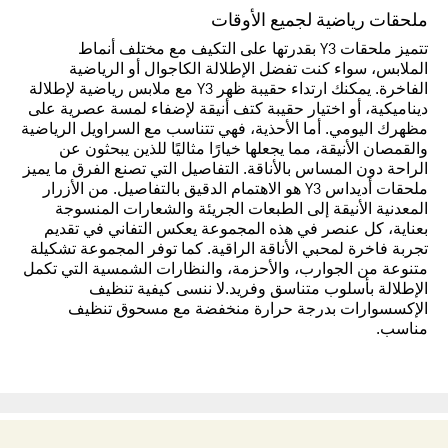
ملحقات رياضية لجميع الأوقات
تتميز ملحقات Y3 بقدرتها على التكيف مع مختلف أنماط
الملابس، سواء كنت تفضل الإطلالة الكاجوال أو الرياضية
الفاخرة. يمكنك ارتداء حقيبة ظهر Y3 مع ملابس رياضية لإطلالة
ديناميكية، أو اختيار حقيبة كتف أنيقة لإضفاء لمسة عصرية على
مظهرك اليومي. أما الأحذية، فهي تتناسب مع السراويل الرياضية
والقمصان الأنيقة، مما يجعلها خيارًا مثاليًا للذين يبحثون عن
الراحة دون المساس بالأناقة. التفاصيل التي تصنع الفرق ما يميز
ملحقات أديداس Y3 هو الاهتمام الدقيق بالتفاصيل. من الأزرار
المعدنية الأنيقة إلى الطبعات الجريئة والشعارات المنسوجة
بعناية، كل عنصر في هذه المجموعة يعكس التفاني في تقديم
تجربة فاخرة لمحبي الأناقة الراقية. كما توفر المجموعة تشكيلة
متنوعة من الجوارب، والأحزمة، والنظارات الشمسية التي تكمل
الإطلالة بأسلوب متناسق وفريد.لا ننسى كيفية تنظيف
الإكسسوارات بدرجة حرارة منخفضة مع مسحوق تنظيف
مناسب.