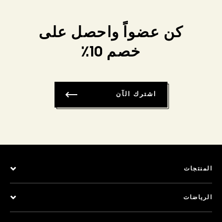
كن عضواً واحصل على
خصم 10٪
اشترك الآن
المنتجات
الرياضات