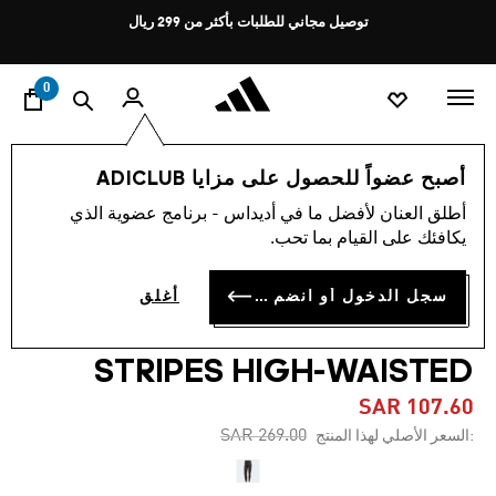
ا
Pause
توصيل مجاني للطلبات بأكثر من 299 ريال
promotion
rotation
0
النساء
ملابس
أصبح عضواً للحصول على مزايا ADICLUB
أطلق العنان لأفضل ما في أديداس - برنامج عضوية الذي
4.5
(47)
-60%
متوسط
يكافئك على القيام بما تحب.
قيمة
التقييم
بنطال ضيّق بطول شبه كامل
هو
سجل الدخول أو انضم الآن
أغلق
4.5
TRAIN ESSENTIALS 3-
من
5
نجوم.
STRIPES HIGH-WAISTED
Read
47
SAR 107.60
Reviews.
رابط
Price reduced from
to
SAR 269.00
:السعر الأصلي لهذا المنتج
نفس
الصفحة.