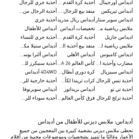
اديداس اورجينال
أحذية كرة القدم للرجال من أديداس
أحذية جري للرجال
أديداس تيريكس
منفذ بيع للرجال من أديداس
أحذية الرجال من أديداس
اديداس سوبر ستار
أديداس ريال مدريد
أحذية جري
ملابس رياضية من أديداس
تخفيضات أديداس
أديداس للأطفال
اديداس جازيل
أحذية كرة القدم من أديداس
أحذية جري للنساء
ملابس رياضية للأطفال من أديداس
منفذ بيع أحذية الرجال من أديداس
أديداس ستيلا مكارتني
اديداس كامبوس
أديداس الأهلي
أديداس ألترا بوست للنساء
مضارب وأحذية البادل من أديداس
كأس العالم FIFA 26™
أحذية سنيكرز للرجال من أديداس
أديداس سبيزيال
كرة دوري أبطال أوروبا من أديداس
4D4WD أديداس
أحذية تنس للرجال
كرات تريندا لكأس العالم FIFA 26™
أحذية خارجية للرجال
أحذية تي تو
أديداس بريداتور
أديداس سوبرنوفا
أحذية تزلج للرجال
فرق كأس العالم FIFA 26™
أحذية سوداء للرجال
أديداس: ملابس ديزني للأطفال من أديداس
تحظى ملابس ديزني بشعبية كبيرة بين المعجبين من جميع
الأعمار وغالبًا ما تتميز بشخصيات وموضوعات محببة من أفلام