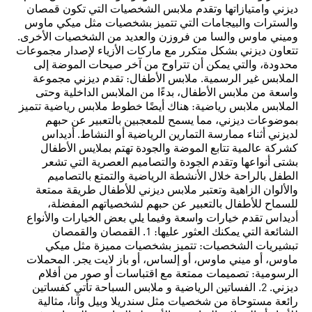
ديزني وامتيازاتها وتقدم ملابس الشخصيات التي تكون قمصان
والسترات والبيجامات التي تتميز بشخصيات مثل ميكي ماوس
وميني ماوس والسا من فروزن والعديد من الشخصيات الأخرى.
تتعاون ديزني بشكل متكرر مع ماركات الأزياء لإصدار مجموعات
محدودة، والتي يمكن أن تتراوح من آخر صيحات الموضة إلى
الملابس غير الرسمية. ملابس الأطفال: تقدم ديزني مجموعة
واسعة من ملابس الأطفال، بدءًا من الملابس الداخلية وحتى
الملابس ملابس رياضية: هناك أيضًا خطوط ملابس رياضية تتميز
بموضوعات ديزني، مما يسمح للمعجبين بالتعبير عن حبهم
لديزني أثناء ممارسة التمارين الرياضية أو النشاط. أديداس
كشركة عالمية تتابع الموضة والجودة تهتم بملايس الأطفال
بشتى أنواعها وتقدم الجودة والتصاميم العصرية التي تشعر
الطفل بالراحة خلال الأنشطة الرياضية والتمتع بالتصاميم
والألوان الزاهية وتعتبر ملابس ديزني للأطفال طريقة ممتعة
للسماح للأطفال بالتعبير عن حبهم لشخصياتهم المفضلة،
أديداس تقدم خيارات واسعة وفيما يلي بعض الخيارات والأنواع
الشائعة التي يمكنك العثور عليها: 1. القمصان والقمصان
تبشيريات الشخصيات: تتميز بشخصيات مميزة مثل ميكي
ماوس، أو ميني ماوس، أو إلساس، أو باز لايت يجر. المحملات
الرسومية: تصميمات ممتعة مع اقتباسات أو صور من أفلام
ديزني. 2. الفساتين الرياضية و ملابس السباحة تأتي كفساتين
رائعة مستوحاة من شخصيات مثل سندريلا وبيل وآنا، مثالية