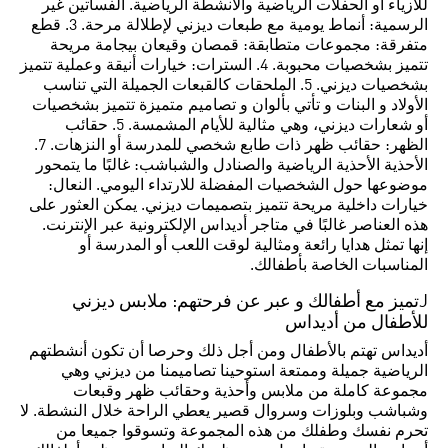
للأزياء أو الحفلات الرياضية والأنشطة الرياضية. الفساتين غير
الرسمية: أنماط يومية مع طبعات ديزني لإطلالة مرحة. 3. قطع
متفرقة: مجموعات متطابقة: قمصان وقيعان بيجامة مريحة
تتميز بشخصيات محبوبة. 4. السترات: خيارات أنيقة وعملية تتميز
بشخصيات ديزني. 5. الملحقات كالقبعات الجميلة التي تناسب
الأولاد و البنات و تأتي بألوان و تصاميم متميزة تتميز بشخصيات
أو شعارات ديزني، وهي مثالية للأيام المشمسة. 5. حقائب
الظهر: حقائب ظهر ذات طابع شخصي للمدرسة أو النزهات. 7.
الأحذية الأحذية الرياضية والصنادل والشباشب: غالبًا ما يتمحور
موضوعها حول الشخصيات المفضلة للارتداء اليومي. النعال:
خيارات داخلية مريحة تتميز بتصميمات ديزني. يمكن العثور على
هذه العناصر غالبًا في متاجر أديداس الإلكترونية عبر الإنترنت.
إنها تمثل هدايا رائعة ومثالية لوقت اللعب أو المدرسة أو
المناسبات الخاصة بأطفالك.
Jتميز مع أطفالك و عبر عن فرحتهم: ملابس ديزني
للأطفال من أديداس
أديداس تهتم بالأطفال ومن أجل ذلك وحرصا أن تكون أنشطتهم
الرياضية جميلة وممتعة استوحينا تصاميمنا من ديزني وهي
مجموعة كاملة من ملابس وأحذية وحقائب ظهر وقبعات
وشباشب وبلوزات وسروال قصير يعطي الراحة خلال النشطة. لا
تحرم نفسك وطفلك من هذه المجموعة وتسوقوا جميعا من