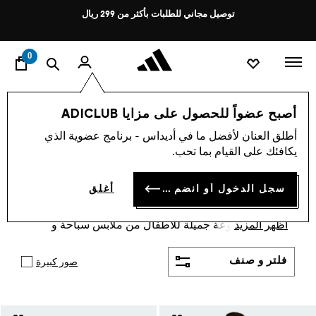
ا
Pause
توصيل مجاني للطلبات بأكثر من 299 ريال
promotion
rotation
0
الأطفال
الأحدث والأكثر رواجًا
تشكيلة Disney
أصبح عضواً للحصول على مزايا ADICLUB
مجموعة ديزني الخاصة
أطلق العنان لأفضل ما في أديداس - برنامج عضوية الذي
يكافئك على القيام بما تحب.
بالأطفال
(293)
سجل الدخول أو انضم الآن
أغلق
عتبر ملابس ديزني للأطفال طريقة ممتعة للسماح
للأطفال بالتعبير عن حبهم لشخصياتهم المفضلة.تقدم
أظهر المزيد
أديداس مجموعة جميلة للأطفال من ملابس سباحة و
بلوزات و شورتات و قبعات و غيرها
فلتر و صنف
صور كبيرة