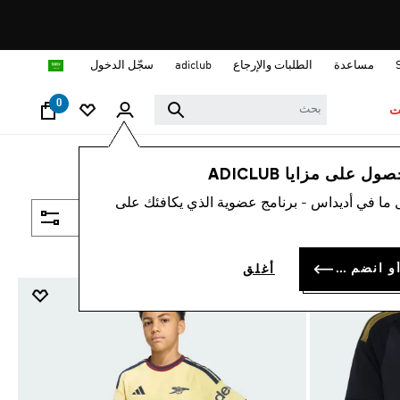
ا
مساعدة
الطلبات والإرجاع
adiclub
سجّل الدخول
0
ت
 على مزايا ADICLUB
 ما في أديداس - برنامج عضوية الذي يكافئك على
فلتر و صنف
سجل الدخول أو انضم الآن
أغلق