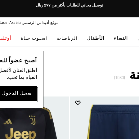
Pause
توصيل مجاني للطلبات بأكثر من 299 ريال
promotion
rotation
موقع أديداس الرسمي Saudi Arabia
النساء
الأطفال
الرياضات
اسلوب حياة
أوتلي
أصبح عضواً للحصول
أطلق العنان لأفضل
القيام بما تحب.
(1080)