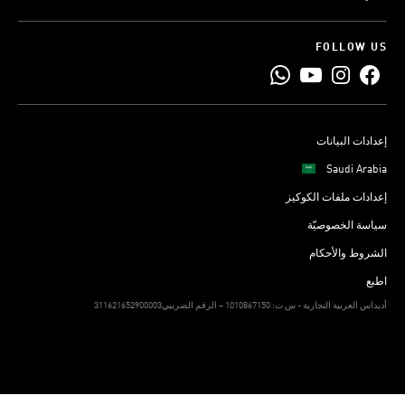
FOLLOW US
إعدادات البيانات
Saudi Arabia
إعدادات ملفات الكوكيز
سياسة الخصوصيّة
الشروط والأحكام
اطبع
311621652900003أديداس العربية التجارية - س ت: 1010867150 – الرقم الضريبي