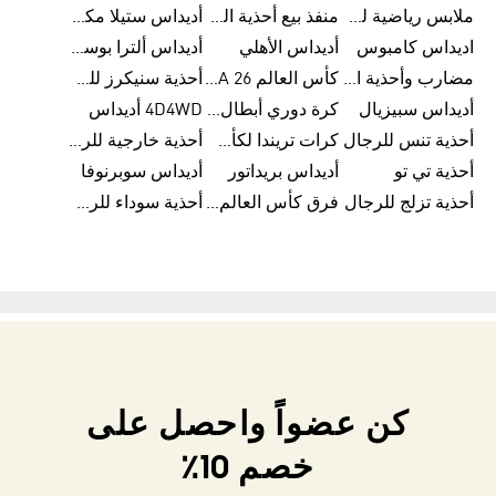
ملابس رياضية للأطفال من أديداس
منفذ بيع أحذية الرجال من أديداس
أديداس ستيلا مكارتني
اديداس كامبوس
أديداس الأهلي
أديداس ألترا بوست للنساء
مضارب وأحذية البادل من أديداس
كأس العالم FIFA 26™
أحذية سنيكرز للرجال من أديداس
أديداس سبيزيال
كرة دوري أبطال أوروبا من أديداس
4D4WD أديداس
أحذية تنس للرجال
كرات تريندا لكأس العالم FIFA 26™
أحذية خارجية للرجال
أحذية تي تو
أديداس بريداتور
أديداس سوبرنوفا
أحذية تزلج للرجال
فرق كأس العالم FIFA 26™
أحذية سوداء للرجال
كن عضواً واحصل على
خصم 10٪