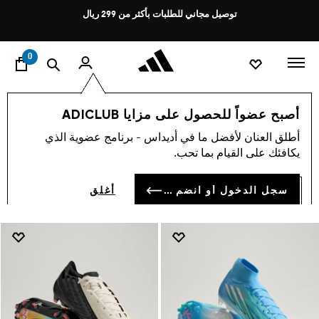
ا
Pause
توصيل مجاني للطلبات بأكثر من 299 ريال
promotion
rotation
0
النساء
أحذية
أحذية كرة قدم
أصبح عضواً للحصول على مزايا ADICLUB
أحذية كرة قدم
أطلق العنان لأفضل ما في أديداس - برنامج عضوية الذي
(163)
يكافئك على القيام بما تحب.
فلتر و صنف
صور كبيرة
سجل الدخول أو انضم الآن
أغلق