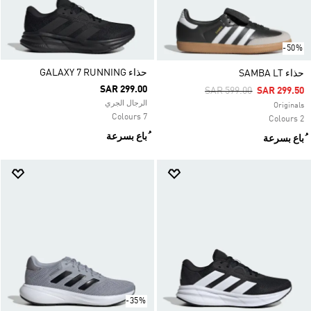
-50%
حذاء GALAXY 7 RUNNING
حذاء SAMBA LT
SAR 299.00
Price Reduced From
To
SAR 599.00
SAR 299.50
الرجال الجري
Originals
7 Colours
2 Colours
ُباع بسرعة
ُباع بسرعة
-35%