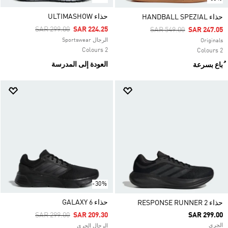
حذاء ULTIMASHOW
حذاء HANDBALL SPEZIAL
Price Reduced From
To
SAR 299.00
SAR 224.25
Price Reduced From
To
SAR 549.00
SAR 247.05
الرجال Sportswear
Originals
2 Colours
2 Colours
العودة إلى المدرسة
ُباع بسرعة
-30%
حذاء GALAXY 6
حذاء RESPONSE RUNNER 2
Price Reduced From
To
SAR 299.00
SAR 209.30
SAR 299.00
الجري
الرجال الجري