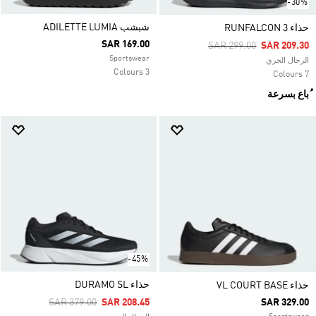
-30%
شبشب ADILETTE LUMIA
حذاء RUNFALCON 3
SAR 169.00
Price Reduced From
To
SAR 299.00
SAR 209.30
Sportswear
الرجال الجري
3 Colours
7 Colours
ُباع بسرعة
-45%
حذاء DURAMO SL
حذاء VL COURT BASE
Price Reduced From
To
SAR 379.00
SAR 208.45
SAR 329.00