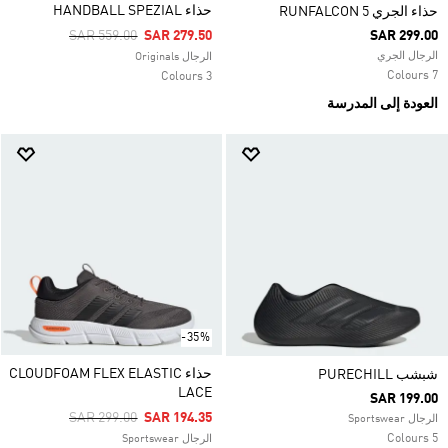
حذاء HANDBALL SPEZIAL
حذاء الجري RUNFALCON 5
Price Reduced From
To
SAR 559.00
SAR 279.50
SAR 299.00
الرجال الجري
الرجال Originals
7 Colours
3 Colours
العودة إلى المدرسة
-35%
حذاء CLOUDFOAM FLEX ELASTIC
شبشب PURECHILL
LACE
SAR 199.00
Price Reduced From
To
SAR 299.00
SAR 194.35
الرجال Sportswear
5 Colours
الرجال Sportswear