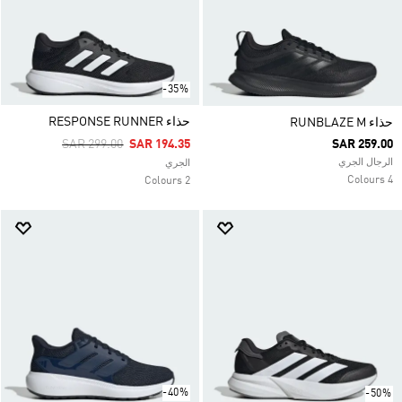
-35%
حذاء RESPONSE RUNNER
حذاء RUNBLAZE M
Price Reduced From
To
SAR 299.00
SAR 194.35
SAR 259.00
الرجال الجري
الجري
4 Colours
2 Colours
-40%
-50%