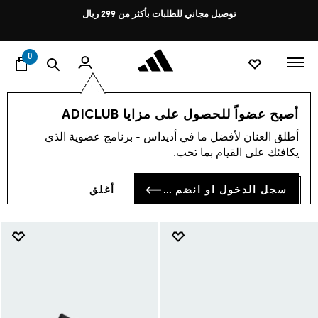
ا
Pause
توصيل مجاني للطلبات بأكثر من 299 ريال
promotion
rotation
0
الرجال
أحذية
أحذية أقل من 299 ريال
أصبح عضواً للحصول على مزايا ADICLUB
أحذية أقل من 299 ريال
أطلق العنان لأفضل ما في أديداس - برنامج عضوية الذي
(639)
يكافئك على القيام بما تحب.
فلتر و صنف
صور كبيرة
سجل الدخول أو انضم الآن
أغلق