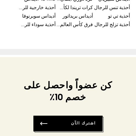
أحذية تنس للرجال
كرات تريندا لكأس العالم FIFA 26™
أحذية خارجية للرجال
أحذية تي تو
أديداس بريداتور
أديداس سوبرنوفا
أحذية تزلج للرجال
فرق كأس العالم FIFA 26™
أحذية سوداء للرجال
كن عضواً واحصل على
خصم 10٪
اشترك الآن