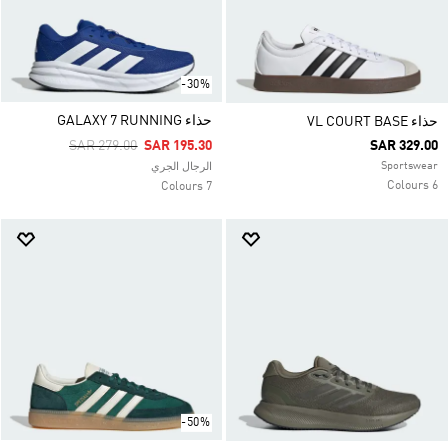
-30%
حذاء GALAXY 7 RUNNING
حذاء VL COURT BASE
Price Reduced From
To
SAR 279.00
SAR 195.30
SAR 329.00
Sportswear
الرجال الجري
6 Colours
7 Colours
-50%