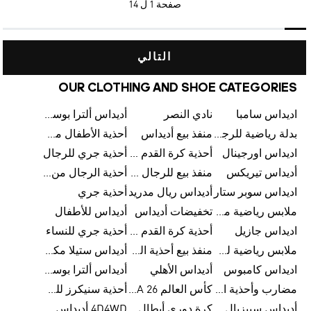
صفحة
1 ل 14
التالي
OUR CLOTHING AND SHOE CATEGORIES
اديداس سامبا
نادي النصر
أديداس ألترا بوست
بدلة رياضية للرجال من أديداس
منفذ بيع أديداس
أحذية الأطفال من أديداس
اديداس اورجينال
أحذية كرة القدم للرجال من أديداس
أحذية جري للرجال
أديداس تيريكس
منفذ بيع للرجال من أديداس
أحذية الرجال من أديداس
اديداس سوبر ستار
أديداس ريال مدريد
أحذية جري
ملابس رياضية من أديداس
تخفيضات أديداس
أديداس للأطفال
اديداس جازيل
أحذية كرة القدم من أديداس
أحذية جري للنساء
ملابس رياضية للأطفال من أديداس
منفذ بيع أحذية الرجال من أديداس
أديداس ستيلا مكارتني
اديداس كامبوس
أديداس الأهلي
أديداس ألترا بوست للنساء
مضارب وأحذية البادل من أديداس
كأس العالم FIFA 26™
أحذية سنيكرز للرجال من أديداس
أديداس سبيزيال
كرة دوري أبطال أوروبا من أديداس
4D4WD أديداس