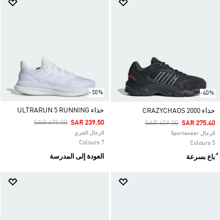
-50%
-40%
حذاء ULTRARUN 5 RUNNING
حذاء CRAZYCHAOS 2000
Price Reduced From
To
SAR 479.00
SAR 239.50
Price Reduced From
To
SAR 459.00
SAR 275.40
الرجال الجري
الرجال Sportswear
7 Colours
5 Colours
العودة إلى المدرسة
ُباع بسرعة