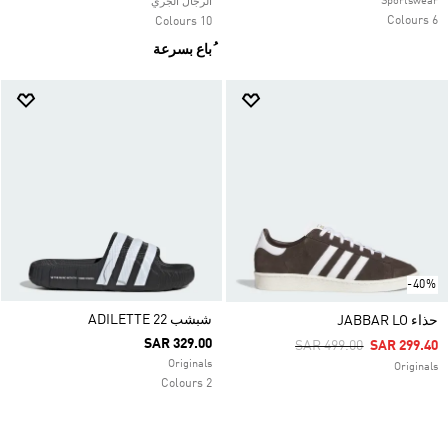
Sportswear
الرجال الجري
6 Colours
10 Colours
ُباع بسرعة
-40%
شبشب ADILETTE 22
حذاء JABBAR LO
SAR 329.00
Price Reduced From
To
SAR 499.00
SAR 299.40
Originals
Originals
2 Colours