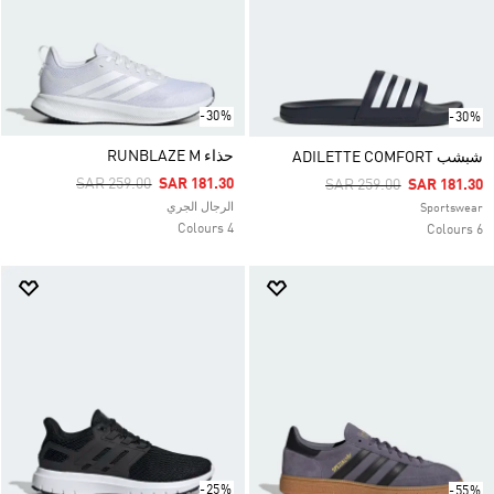
-30%
-30%
حذاء RUNBLAZE M
شبشب ADILETTE COMFORT
Price Reduced From
To
SAR 259.00
SAR 181.30
Price Reduced From
To
SAR 259.00
SAR 181.30
الرجال الجري
Sportswear
4 Colours
6 Colours
-25%
-55%