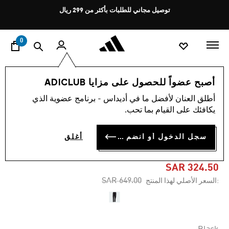
ا
Pause
توصيل مجاني للطلبات بأكثر من 299 ريال
promotion
rotation
0
النساء
ملابس
أصبح عضواً للحصول على مزايا ADICLUB
أطلق العنان لأفضل ما في أديداس - برنامج عضوية الذي
4.6
(30)
-50%
متوسط
يكافئك على القيام بما تحب.
قيمة
التقييم
بنطال TERREX UTILITAS
هو
سجل الدخول أو انضم الآن
أغلق
4.6
HIKING ZIP-OFF
من
5
نجوم.
SAR 324.50
Read
Price reduced from
to
SAR 649.00
:السعر الأصلي لهذا المنتج
30
Reviews.
رابط
نفس
الصفحة.