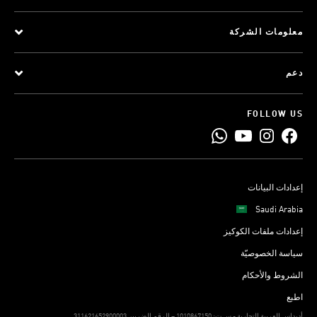
معلومات الشركة
دعم
FOLLOW US
إعدادات البيانات
Saudi Arabia
إعدادات ملفات الكوكيز
سياسة الخصوصيّة
الشروط والأحكام
اطبع
311621652900003أديداس العربية التجارية - س ت: 1010867150 – الرقم الضريبي