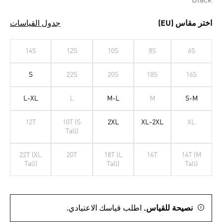
Black
اختر مقاس (EU)
جدول القياسات
14S
12S
10S
8S
6S
S
22S
20S
18S
16S
L-XL
L
M-L
M
S-M
12T
10T (S
2XL
XL-2XL
XL
Tall)
22T (XL
20T
18T (L
16T
14T (M
Tall)
Tall)
Tall)
نصيحة للقياس.
اطلب قياسك الاعتيادي.