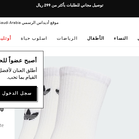
Pause
توصيل مجاني للطلبات بأكثر من 299 ريال
promotion
rotation
موقع أديداس الرسمي Saudi Arabia
النساء
الأطفال
الرياضات
اسلوب حياة
أوتلي
اس
أصبح عضواً للحصول
أطلق العنان لأفضل
)
القيام بما تحب.
S
00
te