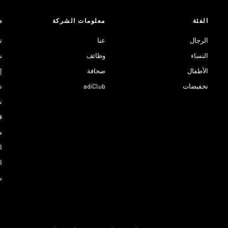
الفئة
معلومات الشركة
د
الرجال
عنا
ت
النساء
وظائف
ش
الأطفال
صحافة
إ
تخفيضات
adiClub
ت
نادي 
ق
م
ا
ا
س