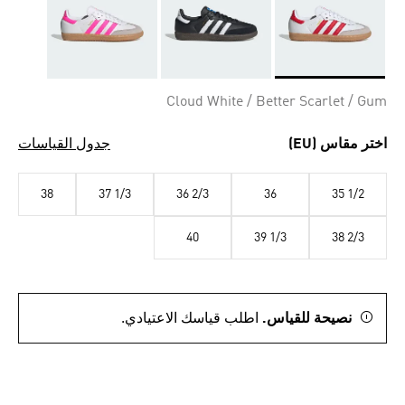
Selected
Cloud White / Better Scarlet / Gum
اختر مقاس (EU)
جدول القياسات
38
37 1/3
36 2/3
36
35 1/2
40
39 1/3
38 2/3
نصيحة للقياس.
اطلب قياسك الاعتيادي.