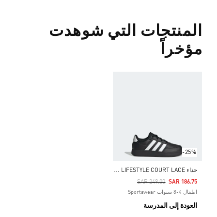
المنتجات التي شوهدت
مؤخراً
-25%
ح
ذاء BREAKNET LIFESTYLE COURT LACE
Price Reduced From
To
SAR 249.00
SAR 186.75
اطفال 4-8 سنوات Sportswear
العودة إلى المدرسة