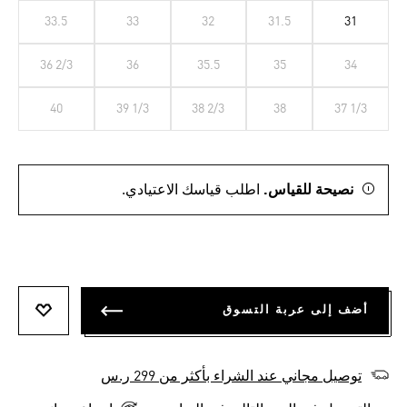
33.5
33
32
31.5
31
36 2/3
36
35.5
35
34
40
39 1/3
38 2/3
38
37 1/3
نصيحة للقياس.
اطلب قياسك الاعتيادي.
أضف إلى عربة التسوق
أضف إلى
توصيل مجاني عند الشراء بأكثر من 299 ر.س