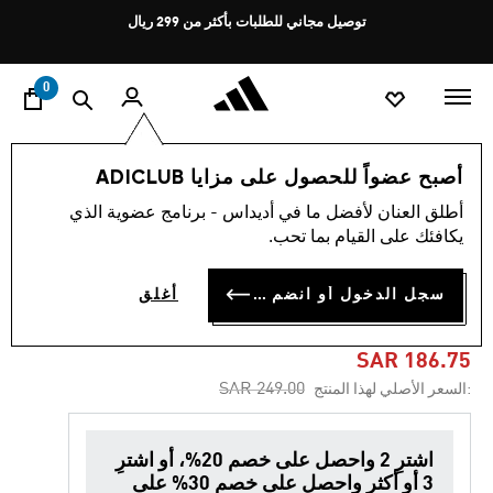
ا
Pause
توصيل مجاني للطلبات بأكثر من 299 ريال
promotion
rotation
0
الأطفال
أحذية
أصبح عضواً للحصول على مزايا ADICLUB
أطلق العنان لأفضل ما في أديداس - برنامج عضوية الذي
4.8
(113)
-25%
متوسط
يكافئك على القيام بما تحب.
قيمة
التقييم
حذاء BREAKNET LIFESTYLE
هو
سجل الدخول أو انضم الآن
أغلق
4.8
COURT LACE
من
5
نجوم.
SAR 186.75
Read
Price reduced from
to
SAR 249.00
:السعر الأصلي لهذا المنتج
113
Reviews.
رابط
نفس
اشترِ 2 واحصل على خصم 20%، أو اشترِ
الصفحة.
3 أو أكثر واحصل على خصم 30% على