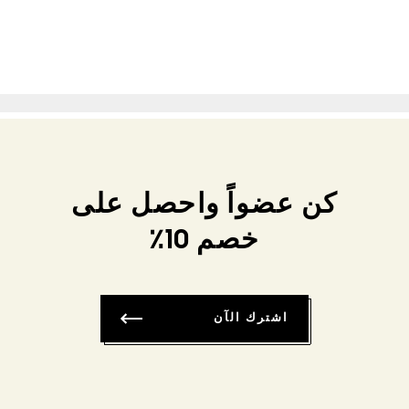
كن عضواً واحصل على
خصم 10٪
اشترك الآن