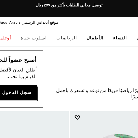
Pause
توصيل مجاني للطلبات بأكثر من 299 ريال
promotion
rotation
موقع أديداس الرسمي Saudi Arabia
النساء
الأطفال
الرياضات
اسلوب حياة
أوتلي
أصبح عضواً للحصول
أطلق العنان لأفضل
القيام بما تحب.
 رياضيًا فريدًا من نوعه و تشعرك بأجمل
زًا