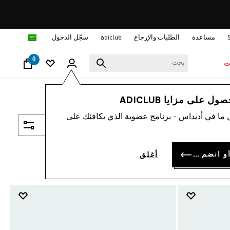
ا
مساعدة
الطلبات والإرجاع
adiclub
سجّل الدخول
0
ت
 على مزايا ADICLUB
 ما في أديداس - برنامج عضوية الذي يكافئك على
فلتر و صنف
سجل الدخول أو انضم الآن
أغلق