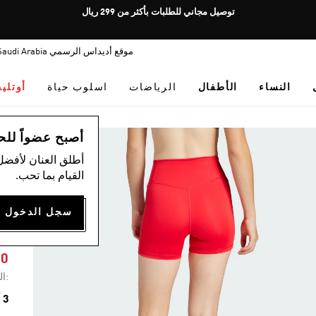
Pause
توصيل مجاني للطلبات بأكثر من 299 ريال
promotion
rotation
موقع أديداس الرسمي Saudi Arabia
النساء
الأطفال
الرياضات
اسلوب حياة
أوتلي
ال
أصبح عضواً للحصول
أطلق العنان لأفضل
القيام بما تحب.
4
50
:ال
3 ألوان متوفرة