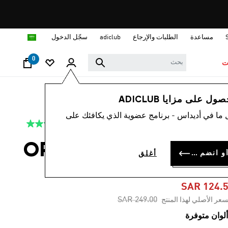
ا
مساعدة
الطلبات والإرجاع
adiclub
سجّل الدخول
0
ت
نساء
ملابس
 على مزايا ADICLUB
 ما في أديداس - برنامج عضوية الذي يكافئك على
4.4
(64)
-50%
متوسط
قيمة
التقييم
شورت ضيّق OPTIME 3-
هو
سجل الدخول أو انضم الآن
أغلق
4.4
STRIPES 1/
من
5
نجوم.
SAR 124.
Read
Price reduced from
to
SAR 249.00
سعر الأصلي لهذا المنتج
64
Reviews.
رابط
نفس