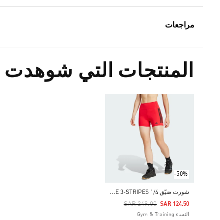
مراجعات
المنتجات التي شوهدت م
-50%
ش
ورت ضيّق OPTIME 3-STRIPES 1/4
Price Reduced From
To
SAR 249.00
SAR 124.50
النساء Gym & Training