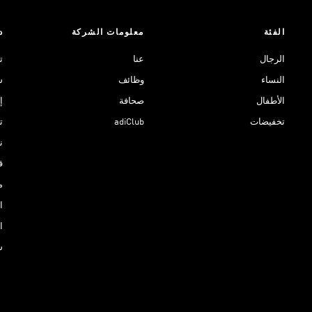
الفئة
معلومات الشركة
د
الرجال
عنا
ت
النساء
وظائف
ش
الأطفال
صحافة
إ
تخفيضات
adiClub
ت
نادي 
ق
م
ا
ا
س