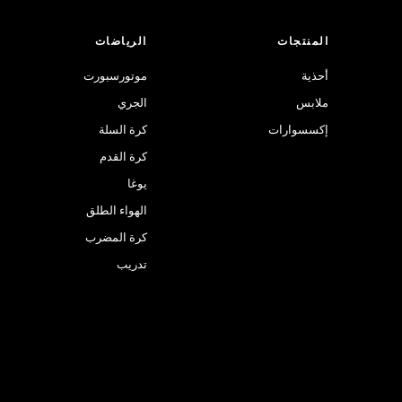
المنتجات
الرياضات
أحذية
موتورسبورت
ملابس
الجري
إكسسوارات
كرة السلة
كرة القدم
يوغا
الهواء الطلق
كرة المضرب
تدريب