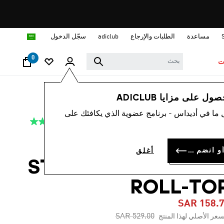
ا
مساعدة
الطلبات والإرجاع
adiclub
سجّل الدخول
0
ت
نساء
ملابس
 على مزايا ADICLUB
 ما في أديداس - برنامج عضوية الذي يكافئك على
4.7
(3)
-70%
متوسط
قيمة
التقييم
شورت ADIDAS BY
هو
سجل الدخول أو انضم الآن
أغلق
4.7
STELLA MCCARTNE
من
5
نجوم.
ROLL-TO
Read
3
SAR 158.
Reviews.
رابط
Price reduced from
to
SAR 529.00
سعر الأصلي لهذا المنتج
نفس