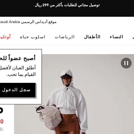
Pause
توصيل مجاني للطلبات بأكثر من 299 ريال
promotion
rotation
موقع أديداس الرسمي Saudi Arabia
النساء
الأطفال
الرياضات
اسلوب حياة
أوتلي
ال
أصبح عضواً للحصول
أطلق العنان لأفضل
القيام بما تحب.
Y
P
70
:ال