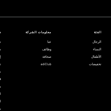
الفئة
معلومات الشركة
د
الرجال
عنا
ت
النساء
وظائف
ش
الأطفال
صحافة
إ
تخفيضات
adiClub
ت
نادي 
ق
م
ا
ا
س