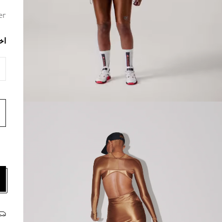
er
اخ