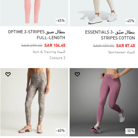
-65%
-45%
بنطال ضيق OPTIME 3-STRIPES
بنطال ضيّق ESSENTIALS 3-
FULL-LENGTH
STRIPES COTTON
Price Reduced From
To
SAR 299.00
SAR 104.65
Price Reduced From
To
SAR 159.00
SAR 87.45
النساء Gym & Training
النساء Sportswear
2 Colours
-60%
-50%