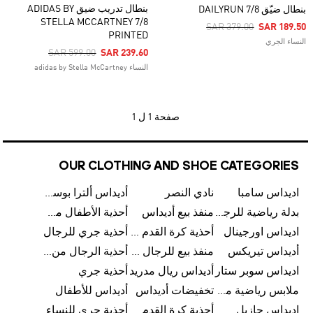
بنطال تدريب ضيق ADIDAS BY
بنطال ضيّق DAILYRUN 7/8
STELLA MCCARTNEY 7/8
Price Reduced From
To
SAR 379.00
SAR 189.50
PRINTED
النساء الجري
Price Reduced From
To
SAR 599.00
SAR 239.60
النساء adidas by Stella McCartney
صفحة
1 ل 1
OUR CLOTHING AND SHOE CATEGORIES
اديداس سامبا
نادي النصر
أديداس ألترا بوست
بدلة رياضية للرجال من أديداس
منفذ بيع أديداس
أحذية الأطفال من أديداس
اديداس اورجينال
أحذية كرة القدم للرجال من أديداس
أحذية جري للرجال
أديداس تيريكس
منفذ بيع للرجال من أديداس
أحذية الرجال من أديداس
اديداس سوبر ستار
أديداس ريال مدريد
أحذية جري
ملابس رياضية من أديداس
تخفيضات أديداس
أديداس للأطفال
اديداس جازيل
أحذية كرة القدم من أديداس
أحذية جري للنساء