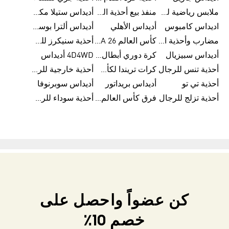
ملابس رياضية للأطفال من أديداس
منفذ بيع أحذية الرجال من أديداس
أديداس ستيلا مكارتني
اديداس كامبوس
أديداس الأهلي
أديداس ألترا بوست للنساء
مضارب وأحذية البادل من أديداس
كأس العالم FIFA 26™
أحذية سنيكرز للرجال من أديداس
أديداس سبيزيال
كرة دوري أبطال أوروبا من أديداس
4D4WD أديداس
أحذية تنس للرجال
كرات تريندا لكأس العالم FIFA 26™
أحذية خارجية للرجال
أحذية تي تو
أديداس بريداتور
أديداس سوبرنوفا
أحذية تزلج للرجال
فرق كأس العالم FIFA 26™
أحذية سوداء للرجال
كن عضواً واحصل على
خصم 10٪