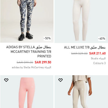
-50%
-60%
بنطال ضيّق ADIDAS BY STELLA
بنطال ضيّق ALL ME LUXE 7/8
MCCARTNEY TRAINING 7/8
Price Reduced From
To
SAR 529.00
SAR 211.60
PRINTED
النساء Studio
Price Reduced From
To
SAR 599.00
SAR 299.50
3 Colours
النساء adidas by Stella McCartney