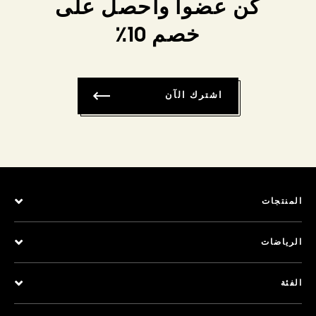
كن عضواً واحصل على
خصم 10٪
اشترك الآن
المنتجات
الرياضات
الفئة