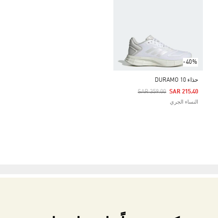
-40%
حذاء DURAMO 10
Price Reduced From
To
SAR 359.00
SAR 215.40
النساء الجري