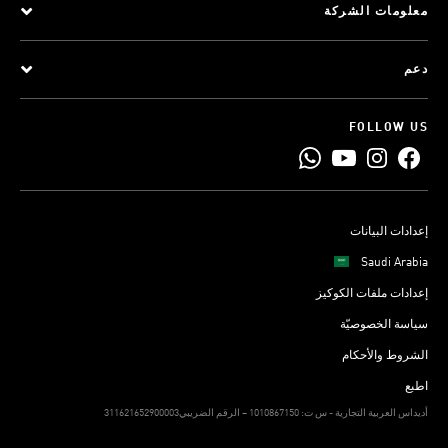
معلومات الشركة
دعم
FOLLOW US
إعدادات البيانات
Saudi Arabia
إعدادات ملفات الكوكيز
سياسة الخصوصيّة
الشروط والأحكام
اطبع
311621652900003أديداس العربية التجارية - س ت: 1010867150 – الرقم الضريبي