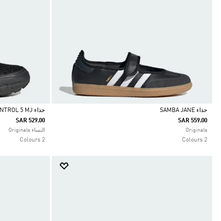
حذاء SAMBA JANE
حذاء ADISTAR CONTROL 5 MJ
SAR 529.00
SAR 559.00
Selected
Selected
Originals
النساء Originals
2 Colours
2 Colours