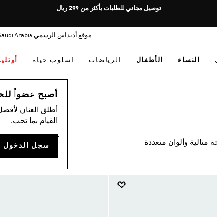
Pause
توصيل مجاني للطلبات بأكثر من 299 ريال
promotion
rotation
موقع أديداس الرسمي Saudi Arabia
النساء
الأطفال
الرياضات
اسلوب حياة
أوتلي
أصبح عضواً للحصول
أطلق العنان لأفضل
القيام بما تحب.
حة مثالية وألوان متعددة