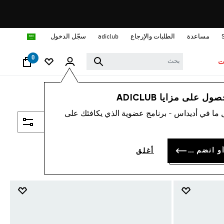
ا
مساعدة
الطلبات والإرجاع
adiclub
سجّل الدخول
0
ت
 على مزايا ADICLUB
 ما في أديداس - برنامج عضوية الذي يكافئك على
فلتر و صنف
سجل الدخول أو انضم الآن
أغلق