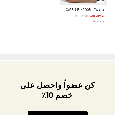
-60%
حذاء GAZELLE INDOOR LOW
Price Reduced From
To
SAR 799.00
SAR 319.60
Originals
كن عضواً واحصل على
خصم 10٪