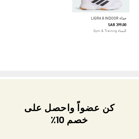
حذاء LIGRA 8 INDOOR
SAR 399.00
النساء Gym & Training
كن عضواً واحصل على
خصم 10٪