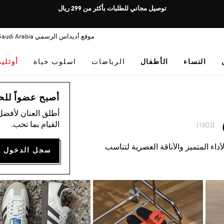
Pause
توصيل مجاني للطلبات بأكثر من 299 ريال
promotion
rotation
موقع أديداس الرسمي Saudi Arabia
النساء
الأطفال
الرياضات
اسلوب حياة
أوتلي
أصبح عضواً للحصول
أطلق العنان لأفضل
القيام بما تحب.
(1803)
اء المتميز والأناقة العصرية لتناسب