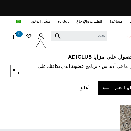
ا
مساعدة
الطلبات والإرجاع
adiclub
سجّل الدخول
0
ت
 على مزايا ADICLUB
 ما في أديداس - برنامج عضوية الذي يكافئك على
فلتر و صنف
سجل الدخول أو انضم الآن
أغلق