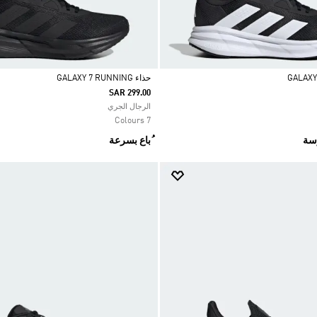
حذاء GALAXY 7 RUNNING
SAR 299.00
Selected
الرجال الجري
7 Colours
رسة
ُباع بسرعة