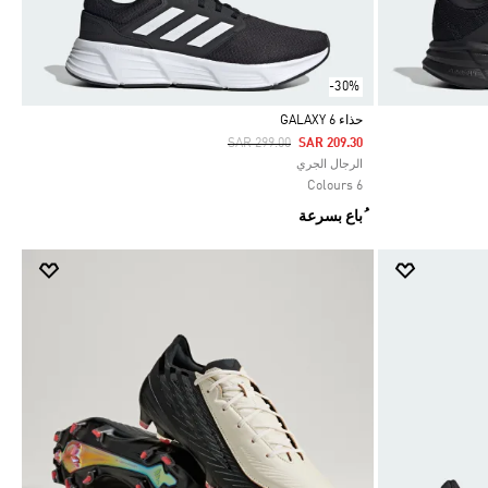
-30%
حذاء GALAXY 6
Price Reduced From
To
SAR 299.00
SAR 209.30
Selected
الرجال الجري
6 Colours
ُباع بسرعة