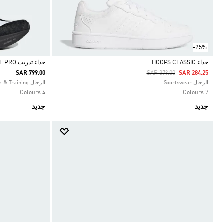
-25%
حذاء HOOPS CLASSIC
حذاء تدريب ADIZERO DROPSET PRO
Price Reduced From
To
SAR 799.00
SAR 379.00
SAR 284.25
Selected
Selected
الرجال Sportswear
الرجال Gym & Training
4 Colours
7 Colours
جديد
جديد