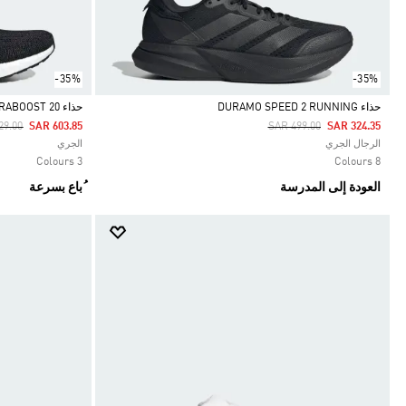
-35%
-35%
حذاء DURAMO SPEED 2 RUNNING
حذاء ULTRABOOST 20
 Reduced From
To
Price Reduced From
To
29.00
SAR 603.85
SAR 499.00
SAR 324.35
Selected
Selected
الرجال الجري
الجري
3 Colours
8 Colours
العودة إلى المدرسة
ُباع بسرعة