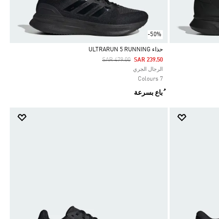
-50%
حذاء ULTRARUN 5 RUNNING
Price Reduced From
To
SAR 479.00
SAR 239.50
Selected
الرجال الجري
7 Colours
ُباع بسرعة