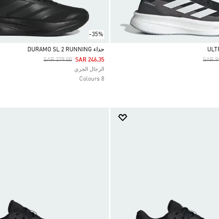
-35%
حذاء DURAMO SL 2 RUNNING
Price Reduced From
To
Price
SAR 379.00
SAR 246.35
SAR 9
Selected
الرجال الجري
8 Colours