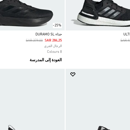
-25%
حذاء DURAMO SL
Price Reduced From
To
Price
SAR 379.00
SAR 284.25
SAR 9
Selected
الرجال الجري
8 Colours
العودة إلى المدرسة