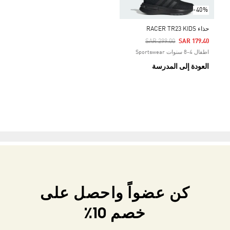
-40%
حذاء RACER TR23 KIDS
Price Reduced From
To
SAR 299.00
SAR 179.40
اطفال 4-8 سنوات Sportswear
العودة إلى المدرسة
كن عضواً واحصل على
خصم 10٪