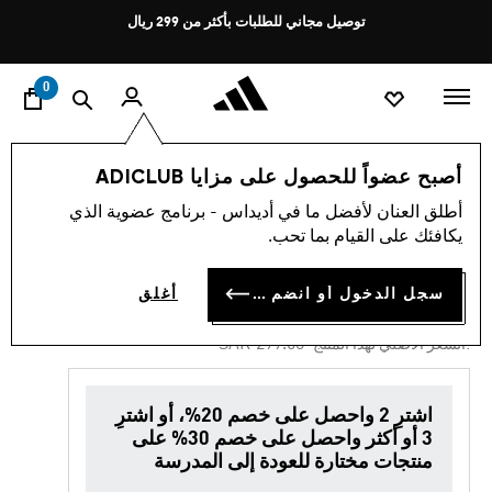
ا
Pause
توصيل مجاني للطلبات بأكثر من 299 ريال
promotion
rotation
0
الأطفال
أحذية
أصبح عضواً للحصول على مزايا ADICLUB
أطلق العنان لأفضل ما في أديداس - برنامج عضوية الذي
4.7
(40)
-40%
متوسط
يكافئك على القيام بما تحب.
قيمة
التقييم
حذاء RACER TR23 KIDS
هو
سجل الدخول أو انضم الآن
أغلق
4.7
SAR 179.40
من
5
Price reduced from
to
SAR 299.00
:السعر الأصلي لهذا المنتج
نجوم.
Read
40
Reviews.
اشترِ 2 واحصل على خصم 20%، أو اشترِ
رابط
3 أو أكثر واحصل على خصم 30% على
نفس
الصفحة.
منتجات مختارة للعودة إلى المدرسة