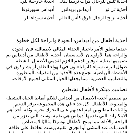
أحذية تنس للرجال
كرات تريندا لكأس العالم FIFA 26™
أحذية خارجية للرجال
أحذية تي تو
أديداس بريداتور
أديداس سوبرنوفا
أحذية تزلج للرجال
فرق كأس العالم FIFA 26™
أحذية سوداء للرجال
أحذية أطفال من أديداس: الجودة والراحة لكل خطوة
عندما يتعلق الأمر باختيار الحذاء المثالي لأطفالك، فإن الجودة
والراحة هما الأولويتان الأساسيتان. أحذية الأطفال من أديداس تم
تصميمها بعناية لتوفير الدعم اللازم لقدمي الأطفال النشطة
طوال اليوم، سواء كانوا يلعبون في الهواء الطلق أو يشاركون في
الأنشطة الرياضية. تجمع هذه الأحذية بين التقنيات المتطورة
والتصاميم العصرية، مما يجعلها الخيار المثالي لجميع الأوقات.
تصاميم مبتكرة لأطفال نشطين
تم تصميم أحذية الأطفال من أديداس لتلائم أنماط الحياة النشطة
والمتنوعة للأطفال. كل حذاء في هذه المجموعة يوفر الدعم
والثبات المطلوبين لمساعدتهم على التحرك بحرية وثقة. أحد أهم
الابتكارات التي تقدمها أديداس هي تقنية بوست التي تعزز من
الراحة والأداء، مما يمنح الأطفال توسيدًا مثاليًا لامتصاص
الصدمات عند المشي أو الجري. تقنية بوست تحافظ على طاقة