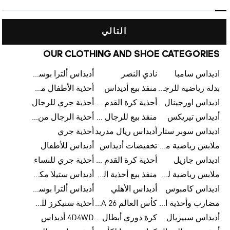
التالي
OUR CLOTHING AND SHOE CATEGORIES
اديداس سامبا
نادي النصر
أديداس ألترا بوست
بدلة رياضية للرجال من أديداس
منفذ بيع أديداس
أحذية الأطفال من أديداس
اديداس اورجينال
أحذية كرة القدم للرجال من أديداس
أحذية جري للرجال
أديداس تيريكس
منفذ بيع للرجال من أديداس
أحذية الرجال من أديداس
اديداس سوبر ستار
أديداس ريال مدريد
أحذية جري
ملابس رياضية من أديداس
تخفيضات أديداس
أديداس للأطفال
اديداس جازيل
أحذية كرة القدم من أديداس
أحذية جري للنساء
ملابس رياضية للأطفال من أديداس
منفذ بيع أحذية الرجال من أديداس
أديداس ستيلا مكارتني
اديداس كامبوس
أديداس الأهلي
أديداس ألترا بوست للنساء
مضارب وأحذية البادل من أديداس
كأس العالم FIFA 26™
أحذية سنيكرز للرجال من أديداس
أديداس سبيزيال
كرة دوري أبطال أوروبا من أديداس
4D4WD أديداس