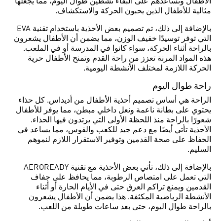
الأطفال وتساعدهم على البقاء نشطين طوال اليوم، مما يجعلها
مثالية للأطفال الذين يحبون الحركة والاستكشاف.
بالإضافة إلى ذلك، تم تصميم بعض الأحذية باستخدام تقنية EVA
التي توفر توسيدًا خفيف الوزن، مما يضمن أن الأطفال يشعرون
بالراحة أثناء الحركة، سواء كانوا في المدرسة أو في الملعب.
هذه المواد المرنة تعزز من راحة القدم وتمنح الأطفال حرية
الحركة اللازمة لمختلف الأنشطة اليومية.
راحة طوال اليوم
الراحة هي أساس تصميم أحذية الأطفال من أديداس. كل حذاء
يحتوي على بطانة ناعمة ونعل داخلي مبطن، مما يوفر للأطفال
شعورًا بالراحة منذ اللحظة الأولى التي يرتدون فيها الحذاء.
الأحذية تأتي أيضًا مع دعم جيد للكعب والقوس، مما يساعد في
الحفاظ على صحة القدمين وتوفير الاستقرار اللازم لنموهم
السليم.
بالإضافة إلى ذلك، تأتي بعض الأحذية مع تقنية AEROREADY
التي تعمل على امتصاص الرطوبة، مما يحافظ على جفاف
القدمين ويمنع تراكم العرق حتى في الأيام الحارة أو أثناء
الأنشطة الرياضية المكثفة. هذا يضمن أن الأطفال يشعرون
بالراحة طوال اليوم، حتى بعد ساعات طويلة من اللعب.