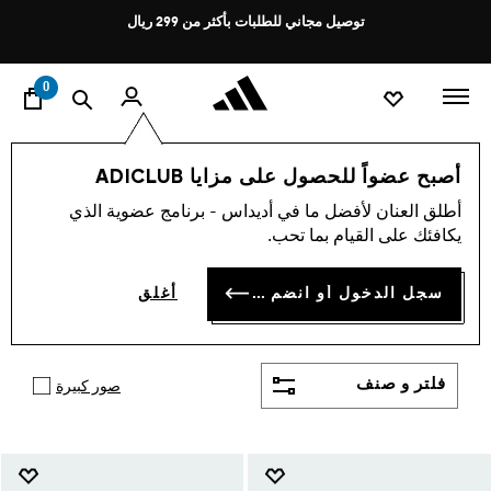
ا
Pause
توصيل مجاني للطلبات بأكثر من 299 ريال
promotion
rotation
0
الأطفال
أحذية
أصبح عضواً للحصول على مزايا ADICLUB
أحدث أحذية أديداس للأطفال
أطلق العنان لأفضل ما في أديداس - برنامج عضوية الذي
يكافئك على القيام بما تحب.
(984)
أحدث موديلات أحذية الأطفال من أديداس التي تمنح
سجل الدخول أو انضم الآن
أغلق
الراحة ورونق المظهر لطفلك. اختر لأطفالك أحذية
أظهر المزيد
بتصاميم مميزة وتقنيات متطورة تدعمهم في الأنشطة
اليومية والرياضية.
فلتر و صنف
صور كبيرة